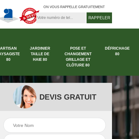
ON VOUS RAPPELLE GRATUITEMENT
ARTISAN
JARDINIER
POSE ET
DÉFRICHAGE
AYSAGISTE
TAILLE DE
CHANGEMENT
80
80
HAIE 80
GRILLAGE ET
CLÔTURE 80
DEVIS GRATUIT
rbre
Entreprise abattage
Entreprise de
arbre 80
jardinage 80