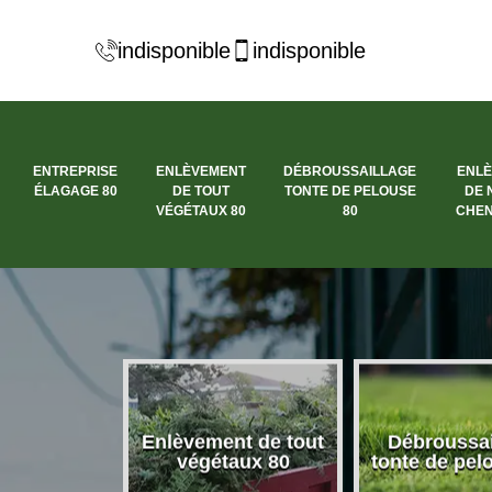
indisponible
indisponible
ENTREPRISE
ENLÈVEMENT
DÉBROUSSAILLAGE
ENL
ÉLAGAGE 80
DE TOUT
TONTE DE PELOUSE
DE 
VÉGÉTAUX 80
80
CHEN
se élagage
Enlèvement de tout
Débroussai
80
végétaux 80
tonte de pel