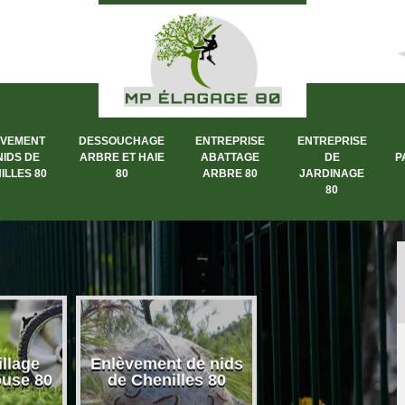
ÈVEMENT
DESSOUCHAGE
ENTREPRISE
ENTREPRISE
NIDS DE
ARBRE ET HAIE
ABATTAGE
DE
P
ILLES 80
80
ARBRE 80
JARDINAGE
80
llage
Enlèvement de nids
Dessouchage a
ouse 80
de Chenilles 80
et haie 80