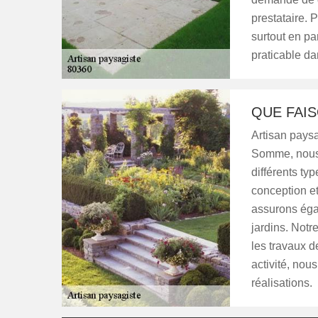
prestataire. P
surtout en par
praticable da
QUE FAI
Artisan paysa
Somme, nous a
différents typ
conception e
assurons éga
jardins. Notr
les travaux d
activité, nou
réalisations.