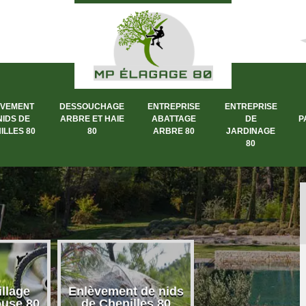
ÈVEMENT
DESSOUCHAGE
ENTREPRISE
ENTREPRISE
NIDS DE
ARBRE ET HAIE
ABATTAGE
DE
P
ILLES 80
80
ARBRE 80
JARDINAGE
80
llage
Enlèvement de nids
Dessouchage a
ouse 80
de Chenilles 80
et haie 80