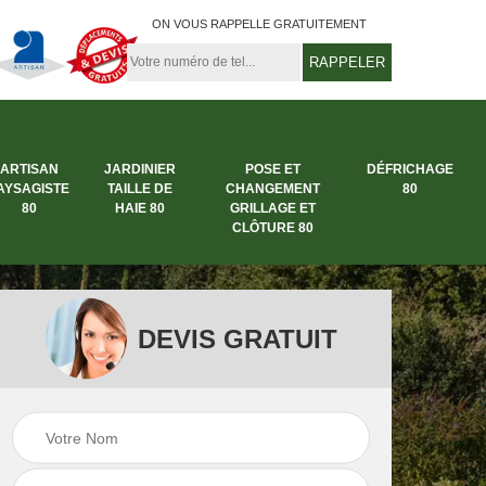
ON VOUS RAPPELLE GRATUITEMENT
ARTISAN
JARDINIER
POSE ET
DÉFRICHAGE
AYSAGISTE
TAILLE DE
CHANGEMENT
80
80
HAIE 80
GRILLAGE ET
CLÔTURE 80
DEVIS GRATUIT
rbre
Entreprise abattage
Entreprise de
arbre 80
jardinage 80