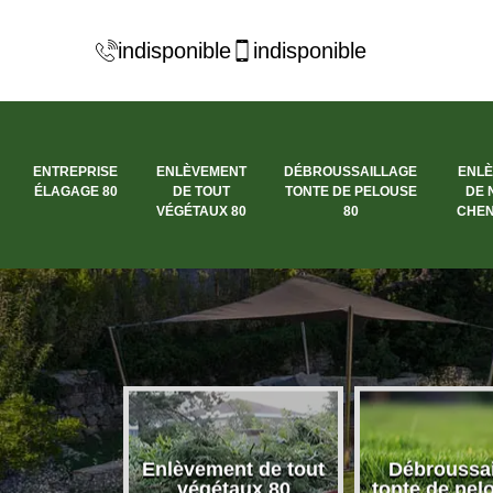
indisponible
indisponible
ENTREPRISE
ENLÈVEMENT
DÉBROUSSAILLAGE
ENL
ÉLAGAGE 80
DE TOUT
TONTE DE PELOUSE
DE 
VÉGÉTAUX 80
80
CHEN
se élagage
Enlèvement de tout
Débroussai
80
végétaux 80
tonte de pel