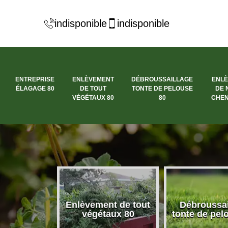
indisponible
indisponible
ENTREPRISE
ENLÈVEMENT
DÉBROUSSAILLAGE
ENL
ÉLAGAGE 80
DE TOUT
TONTE DE PELOUSE
DE 
VÉGÉTAUX 80
80
CHEN
se élagage
Enlèvement de tout
Débroussai
80
végétaux 80
tonte de pel