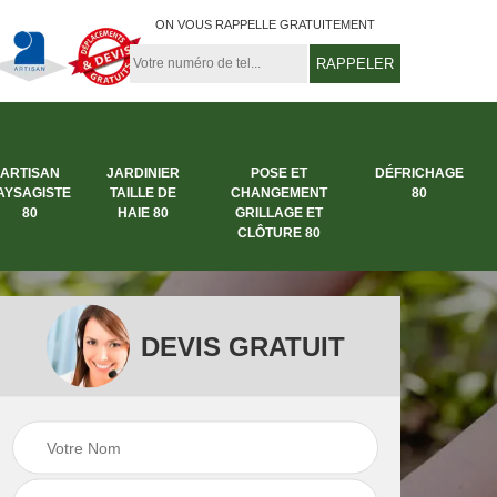
ON VOUS RAPPELLE GRATUITEMENT
ARTISAN
JARDINIER
POSE ET
DÉFRICHAGE
AYSAGISTE
TAILLE DE
CHANGEMENT
80
80
HAIE 80
GRILLAGE ET
CLÔTURE 80
DEVIS GRATUIT
rbre
Entreprise abattage
Entreprise de
arbre 80
jardinage 80