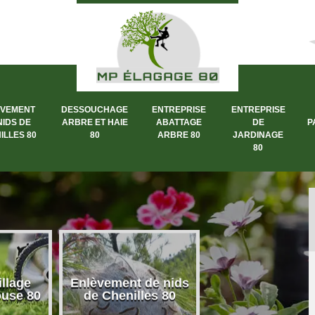
ÈVEMENT
DESSOUCHAGE
ENTREPRISE
ENTREPRISE
NIDS DE
ARBRE ET HAIE
ABATTAGE
DE
P
ILLES 80
80
ARBRE 80
JARDINAGE
80
llage
Enlèvement de nids
Dessouchage a
ouse 80
de Chenilles 80
et haie 80