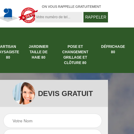
ON VOUS RAPPELLE GRATUITEMENT
ARTISAN
JARDINIER
POSE ET
DÉFRICHAGE
AYSAGISTE
TAILLE DE
CHANGEMENT
80
80
HAIE 80
GRILLAGE ET
CLÔTURE 80
DEVIS GRATUIT
rbre
Entreprise abattage
Entreprise de
arbre 80
jardinage 80