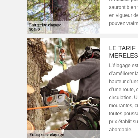
sauront bien 
en vigueur de
pouvez vraime
LE TARIF
MERELES
L’élagage est
d’améliorer la
hauteur d’un
d’une route, 
circulation. 
mourantes, cr
toutes pouss
prix établit s
abordable.