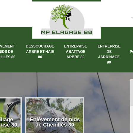
ÈVEMENT
DESSOUCHAGE
ENTREPRISE
ENTREPRISE
NIDS DE
ARBRE ET HAIE
ABATTAGE
DE
P
ILLES 80
80
ARBRE 80
JARDINAGE
80
llage
Enlèvement de nids
Dessouchage a
ouse 80
de Chenilles 80
et haie 80