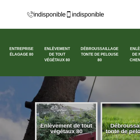
indisponible
indisponible
ENTREPRISE
ENLÈVEMENT
DÉBROUSSAILLAGE
ENL
ÉLAGAGE 80
DE TOUT
TONTE DE PELOUSE
DE 
VÉGÉTAUX 80
80
CHEN
se élagage
Enlèvement de tout
Débroussai
80
végétaux 80
tonte de pel