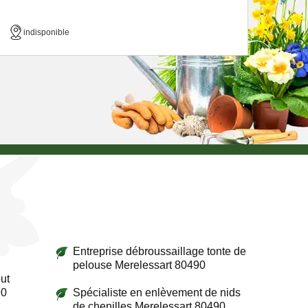
indisponible
Entreprise débroussaillage tonte de
pelouse Merelessart 80490
ut
90
Spécialiste en enlèvement de nids
de chenilles Merelessart 80490