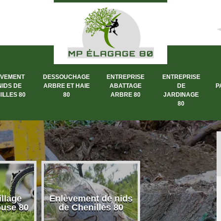
ÈVEMENT
DESSOUCHAGE
ENTREPRISE
ENTREPRISE
NIDS DE
ARBRE ET HAIE
ABATTAGE
DE
P
ILLES 80
80
ARBRE 80
JARDINAGE
80
llage
Enlèvement de nids
Dessouchage a
ouse 80
de Chenilles 80
et haie 80