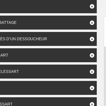
ABATTAGE
RÈS D’UN DESSOUCHEUR
SART
ELESSART
S
ESSART