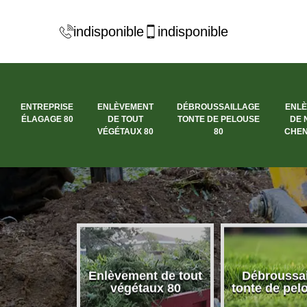
indisponible
indisponible
ENTREPRISE
ENLÈVEMENT
DÉBROUSSAILLAGE
ENL
ÉLAGAGE 80
DE TOUT
TONTE DE PELOUSE
DE 
VÉGÉTAUX 80
80
CHEN
se élagage
Enlèvement de tout
Débroussai
80
végétaux 80
tonte de pel