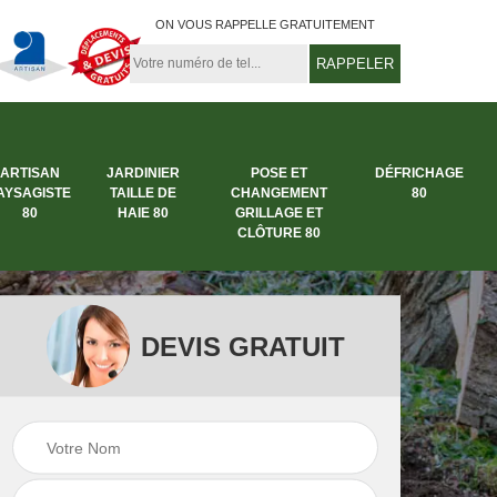
ON VOUS RAPPELLE GRATUITEMENT
ARTISAN
JARDINIER
POSE ET
DÉFRICHAGE
AYSAGISTE
TAILLE DE
CHANGEMENT
80
80
HAIE 80
GRILLAGE ET
CLÔTURE 80
DEVIS GRATUIT
rbre
Entreprise abattage
Entreprise de
arbre 80
jardinage 80