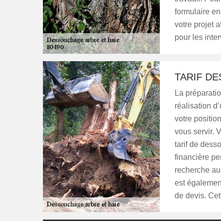
formulaire en
votre projet a
pour les inte
TARIF D
La préparatio
réalisation d
votre positio
vous servir.
tarif de dess
financière pe
recherche aup
est égalemen
de devis. Ce