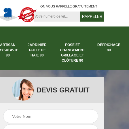
ON VOUS RAPPELLE GRATUITEMENT
ARTISAN
JARDINIER
POSE ET
DÉFRICHAGE
AYSAGISTE
TAILLE DE
CHANGEMENT
80
80
HAIE 80
GRILLAGE ET
CLÔTURE 80
DEVIS GRATUIT
rbre
Entreprise abattage
Entreprise de
arbre 80
jardinage 80