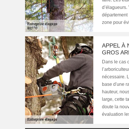
d’élagueurs. 
département 
zone pour évi
APPEL À 
GROS AR
Dans le cas d
l’arboriculte
nécessaire. L
base d'une ra
hauteur, nous
large, cette 
doute la nouv
évaluation l