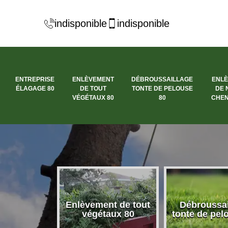
indisponible
indisponible
ENTREPRISE
ENLÈVEMENT
DÉBROUSSAILLAGE
ENL
ÉLAGAGE 80
DE TOUT
TONTE DE PELOUSE
DE 
VÉGÉTAUX 80
80
CHEN
se élagage
Enlèvement de tout
Débroussai
80
végétaux 80
tonte de pel