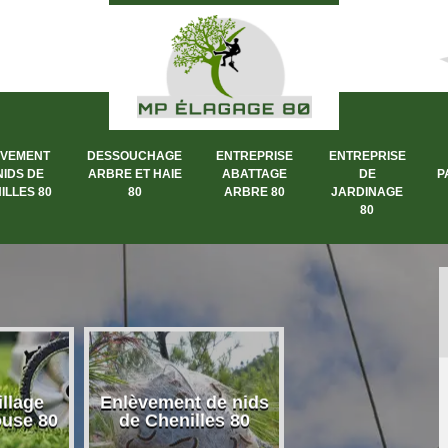
ÈVEMENT
DESSOUCHAGE
ENTREPRISE
ENTREPRISE
NIDS DE
ARBRE ET HAIE
ABATTAGE
DE
P
ILLES 80
80
ARBRE 80
JARDINAGE
80
llage
Enlèvement de nids
Dessouchage a
ouse 80
de Chenilles 80
et haie 80