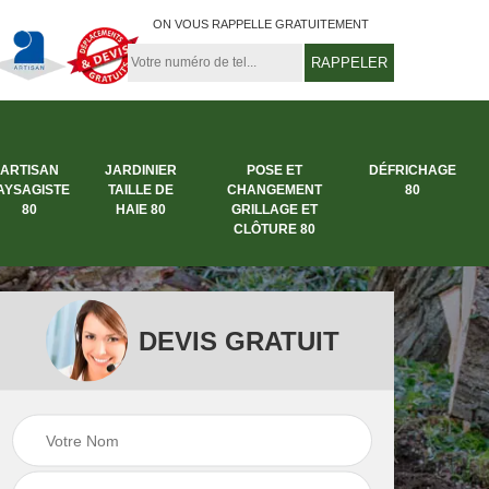
ON VOUS RAPPELLE GRATUITEMENT
ARTISAN
JARDINIER
POSE ET
DÉFRICHAGE
AYSAGISTE
TAILLE DE
CHANGEMENT
80
80
HAIE 80
GRILLAGE ET
CLÔTURE 80
DEVIS GRATUIT
rbre
Entreprise abattage
Entreprise de
arbre 80
jardinage 80