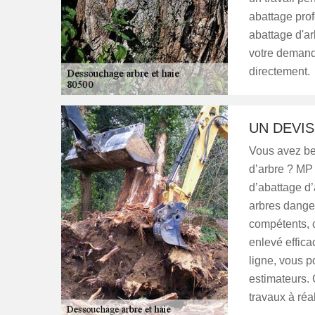
abattage prof
abattage d'ar
votre demande
directement.
UN DEVIS
Vous avez bes
d’arbre ? MP 
d’abattage d’
arbres dange
compétents, c
enlevé effica
ligne, vous p
estimateurs. 
travaux à réal