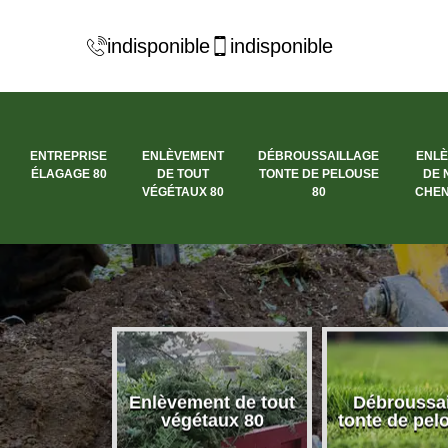
indisponible
indisponible
ENTREPRISE
ENLÈVEMENT
DÉBROUSSAILLAGE
ENL
ÉLAGAGE 80
DE TOUT
TONTE DE PELOUSE
DE 
VÉGÉTAUX 80
80
CHEN
se élagage
Enlèvement de tout
Débroussai
80
végétaux 80
tonte de pel