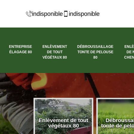
indisponible
indisponible
ENTREPRISE
ENLÈVEMENT
DÉBROUSSAILLAGE
ENL
ÉLAGAGE 80
DE TOUT
TONTE DE PELOUSE
DE 
VÉGÉTAUX 80
80
CHEN
se élagage
Enlèvement de tout
Débroussai
80
végétaux 80
tonte de pel