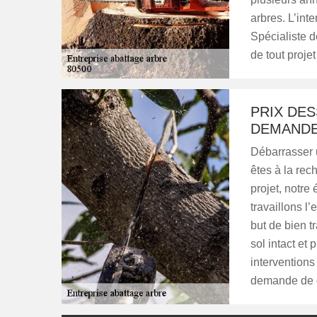
arbres. L’int
Spécialiste 
de tout proj
PRIX DES
DEMAND
Débarrasser u
êtes à la rec
projet, notre
travaillons l
but de bien tr
sol intact et 
intervention
demande de d