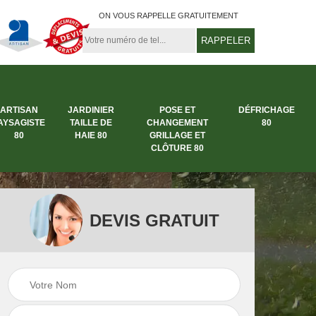
ON VOUS RAPPELLE GRATUITEMENT
ARTISAN
JARDINIER
POSE ET
DÉFRICHAGE
AYSAGISTE
TAILLE DE
CHANGEMENT
80
80
HAIE 80
GRILLAGE ET
CLÔTURE 80
DEVIS GRATUIT
rbre
Entreprise abattage
Entreprise de
arbre 80
jardinage 80