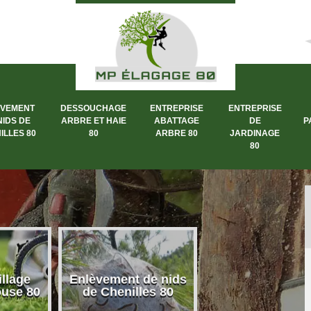
ÈVEMENT
DESSOUCHAGE
ENTREPRISE
ENTREPRISE
NIDS DE
ARBRE ET HAIE
ABATTAGE
DE
P
ILLES 80
80
ARBRE 80
JARDINAGE
80
llage
Enlèvement de nids
Dessouchage a
ouse 80
de Chenilles 80
et haie 80