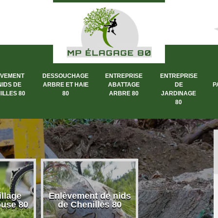
ÈVEMENT
DESSOUCHAGE
ENTREPRISE
ENTREPRISE
NIDS DE
ARBRE ET HAIE
ABATTAGE
DE
P
ILLES 80
80
ARBRE 80
JARDINAGE
80
llage
Enlèvement de nids
Dessouchage a
ouse 80
de Chenilles 80
et haie 80