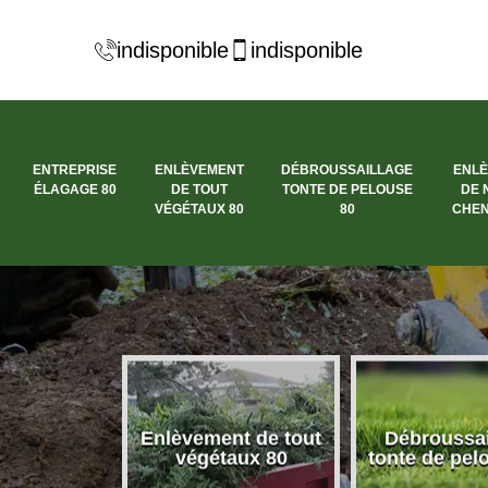
indisponible
indisponible
ENTREPRISE
ENLÈVEMENT
DÉBROUSSAILLAGE
ENL
ÉLAGAGE 80
DE TOUT
TONTE DE PELOUSE
DE 
VÉGÉTAUX 80
80
CHEN
se élagage
Enlèvement de tout
Débroussai
80
végétaux 80
tonte de pel