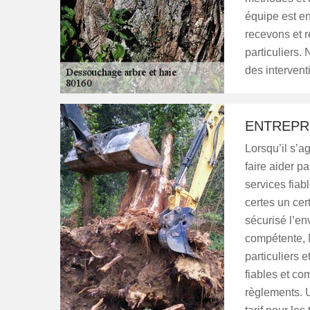
équipe est e
recevons et r
particuliers.
des intervent
ENTREPR
Lorsqu’il s’a
faire aider p
services fiab
certes un cer
sécurisé l’en
compétente, 
particuliers 
fiables et c
règlements. 