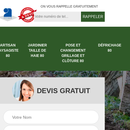
ON VOUS RAPPELLE GRATUITEMENT
ARTISAN
JARDINIER
POSE ET
DÉFRICHAGE
AYSAGISTE
TAILLE DE
CHANGEMENT
80
80
HAIE 80
GRILLAGE ET
CLÔTURE 80
DEVIS GRATUIT
rbre
Entreprise abattage
Entreprise de
arbre 80
jardinage 80