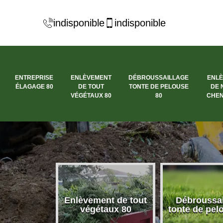
indisponible
indisponible
ENTREPRISE
ENLÈVEMENT
DÉBROUSSAILLAGE
ENL
ÉLAGAGE 80
DE TOUT
TONTE DE PELOUSE
DE 
VÉGÉTAUX 80
80
CHEN
se élagage
Enlèvement de tout
Débroussai
80
végétaux 80
tonte de pel