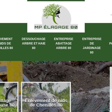
ÈVEMENT
DESSOUCHAGE
ENTREPRISE
ENTREPRISE
NIDS DE
ARBRE ET HAIE
ABATTAGE
DE
P
ILLES 80
80
ARBRE 80
JARDINAGE
80
llage
Enlèvement de nids
Dessouchage a
ouse 80
de Chenilles 80
et haie 80