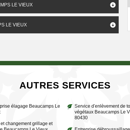
MPS LE VIEUX
S LE VIEUX
AUTRES SERVICES
eprise élagage Beaucamps Le
Service d'enlèvement de to
x
végétaux Beaucamps Le V
80430
et changement grillage et
re Beaucamps Le Vieux
Entreprise débroussaillage