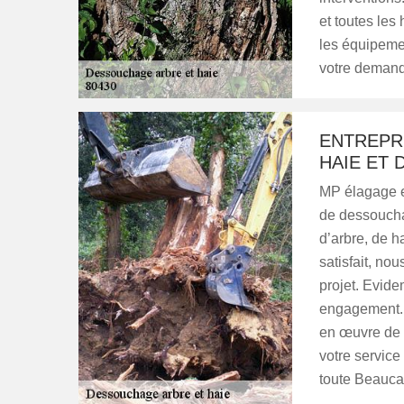
et toutes les
les équipemen
votre demand
ENTREPR
HAIE ET 
MP élagage es
de dessouchag
d’arbre, de h
satisfait, no
projet. Evide
engagement. L
en œuvre de v
votre service
toute Beauc