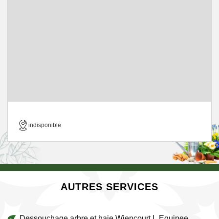
indisponible
AUTRES SERVICES
Dessouchage arbre et haie Wiencourt L Equipee