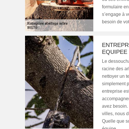
formulaire en
s’engage à v
besoin de votr
ENTREPR
EQUIPEE
Le dessouchag
racine des ar
nettoyer un t
simplement po
entreprise es
accompagnem
avez besoin. 
villes, nous 
Quelle que so
équipe.