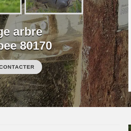
ge arbre
pee 80170
 CONTACTER