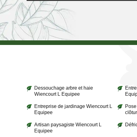
Dessouchage arbre et haie
Entre
Wiencourt L Equipee
Equi
Entreprise de jardinage Wiencourt L
Pose 
Equipee
clôtu
Artisan paysagiste Wiencourt L
Défri
Equipee