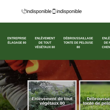
indisponible
indisponible
ENTREPRISE
ENLÈVEMENT
DÉBROUSSAILLAGE
ENL
ÉLAGAGE 80
DE TOUT
TONTE DE PELOUSE
DE 
VÉGÉTAUX 80
80
CHEN
se élagage
Enlèvement de tout
Débroussai
80
végétaux 80
tonte de pel