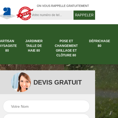
ON VOUS RAPPELLE GRATUITEMENT
ARTISAN
JARDINIER
POSE ET
DÉFRICHAGE
AYSAGISTE
TAILLE DE
CHANGEMENT
80
80
HAIE 80
GRILLAGE ET
CLÔTURE 80
DEVIS GRATUIT
rbre
Entreprise abattage
Entreprise de
arbre 80
jardinage 80