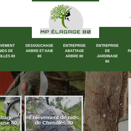
ÈVEMENT
DESSOUCHAGE
ENTREPRISE
ENTREPRISE
NIDS DE
ARBRE ET HAIE
ABATTAGE
DE
P
ILLES 80
80
ARBRE 80
JARDINAGE
80
llage
Enlèvement de nids
Dessouchage a
ouse 80
de Chenilles 80
et haie 80