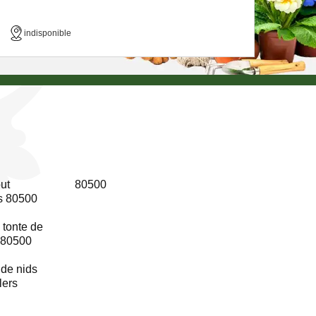
indisponible
ut
80500
s 80500
 tonte de
 80500
 de nids
lers