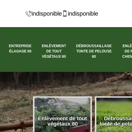
indisponible
indisponible
ENTREPRISE
ENLÈVEMENT
DÉBROUSSAILLAGE
ENL
ÉLAGAGE 80
DE TOUT
TONTE DE PELOUSE
DE 
VÉGÉTAUX 80
80
CHEN
se élagage
Enlèvement de tout
Débroussai
80
végétaux 80
tonte de pel