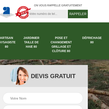
ON VOUS RAPPELLE GRATUITEMENT
ARTISAN
JARDINIER
POSE ET
DÉFRICHAGE
AYSAGISTE
TAILLE DE
CHANGEMENT
80
80
HAIE 80
GRILLAGE ET
CLÔTURE 80
DEVIS GRATUIT
rbre
Entreprise abattage
Entreprise de
arbre 80
jardinage 80