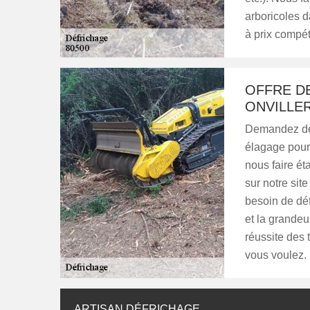
arboricoles 
à prix compéti
OFFRE DE
ONVILLER
Demandez dès
élagage pour 
nous faire ét
sur notre sit
besoin de déf
et la grandeu
réussite des
vous voulez.
ARTISAN DÉFRICHAGE