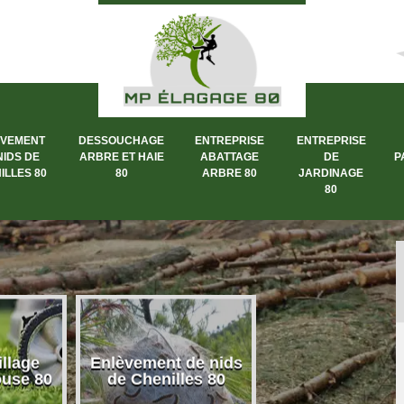
ÈVEMENT
DESSOUCHAGE
ENTREPRISE
ENTREPRISE
NIDS DE
ARBRE ET HAIE
ABATTAGE
DE
P
ILLES 80
80
ARBRE 80
JARDINAGE
80
llage
Enlèvement de nids
Dessouchage a
ouse 80
de Chenilles 80
et haie 80