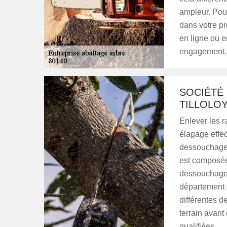
ampleur. Pou
dans votre pr
en ligne ou e
engagement.
SOCIÉTÉ
TILLOLO
Enlever les 
élagage effec
dessouchage e
est composée 
dessouchage s
département
différentes 
terrain avant
qualifiées.