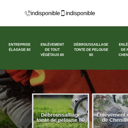
indisponible
indisponible
ENTREPRISE
ENLÈVEMENT
DÉBROUSSAILLAGE
ENL
ÉLAGAGE 80
DE TOUT
TONTE DE PELOUSE
DE 
VÉGÉTAUX 80
80
CHEN
nt de tout
Débroussaillage
Enlèvement 
aux 80
tonte de pelouse 80
de Chenill