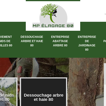
ÈVEMENT
DESSOUCHAGE
ENTREPRISE
ENTREPRISE
NIDS DE
ARBRE ET HAIE
ABATTAGE
DE
P
ILLES 80
80
ARBRE 80
JARDINAGE
80
de nids
Dessouchage arbre
Entreprise abat
es 80
et haie 80
arbre 80