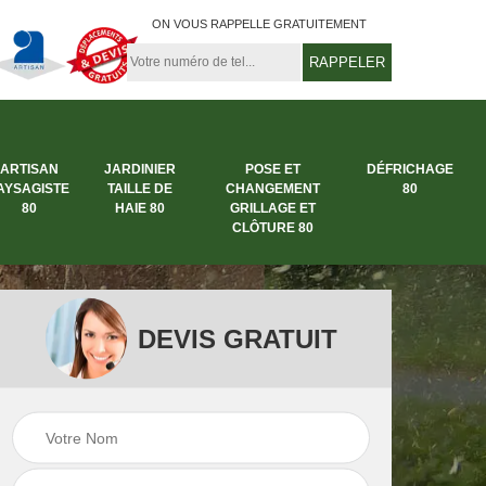
ON VOUS RAPPELLE GRATUITEMENT
ARTISAN
JARDINIER
POSE ET
DÉFRICHAGE
AYSAGISTE
TAILLE DE
CHANGEMENT
80
80
HAIE 80
GRILLAGE ET
CLÔTURE 80
DEVIS GRATUIT
tage
Entreprise de
Artisan paysagiste
jardinage 80
80