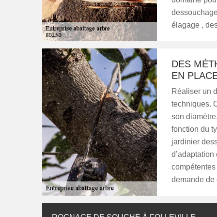
dessouchage 
élagage , des
DES MÉT
EN PLAC
Réaliser un 
techniques. C
son diamètre.
fonction du t
jardinier de
d’adaptation
compétentes 
demande de d