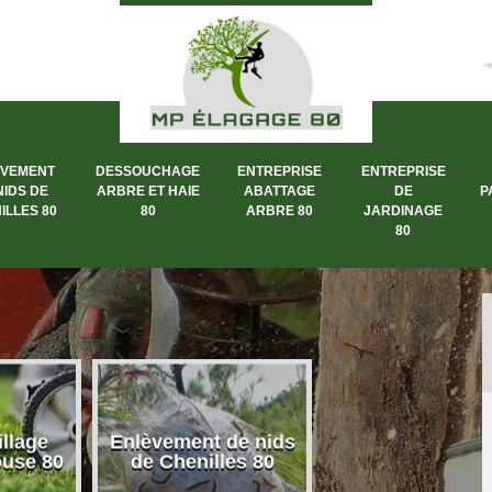
ÈVEMENT
DESSOUCHAGE
ENTREPRISE
ENTREPRISE
NIDS DE
ARBRE ET HAIE
ABATTAGE
DE
P
ILLES 80
80
ARBRE 80
JARDINAGE
80
llage
Enlèvement de nids
Dessouchage a
ouse 80
de Chenilles 80
et haie 80