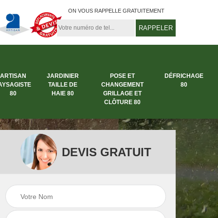
ON VOUS RAPPELLE GRATUITEMENT
ARTISAN
JARDINIER
POSE ET
DÉFRICHAGE
AYSAGISTE
TAILLE DE
CHANGEMENT
80
80
HAIE 80
GRILLAGE ET
CLÔTURE 80
DEVIS GRATUIT
rbre
Entreprise abattage
Entreprise de
arbre 80
jardinage 80