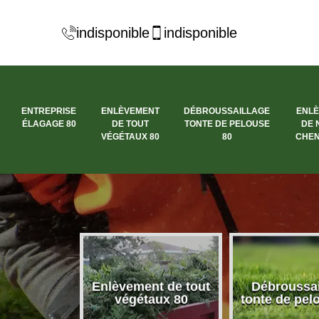
indisponible
indisponible
ENTREPRISE
ENLÈVEMENT
DÉBROUSSAILLAGE
ENL
ÉLAGAGE 80
DE TOUT
TONTE DE PELOUSE
DE 
VÉGÉTAUX 80
80
CHEN
se élagage
Enlèvement de tout
Débroussai
80
végétaux 80
tonte de pel