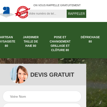
ON VOUS RAPPELLE GRATUITEMENT
ARTISAN
JARDINIER
POSE ET
DÉFRICHAGE
AYSAGISTE
TAILLE DE
CHANGEMENT
80
80
HAIE 80
GRILLAGE ET
CLÔTURE 80
DEVIS GRATUIT
rbre
Entreprise abattage
Entreprise de
arbre 80
jardinage 80