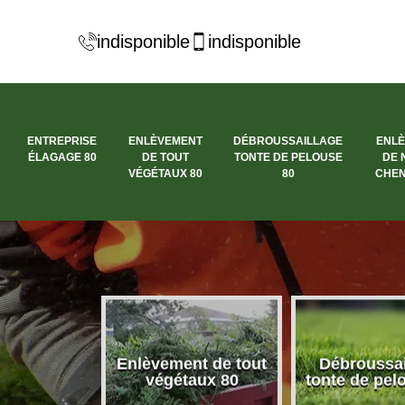
indisponible
indisponible
ENTREPRISE
ENLÈVEMENT
DÉBROUSSAILLAGE
ENL
ÉLAGAGE 80
DE TOUT
TONTE DE PELOUSE
DE 
VÉGÉTAUX 80
80
CHEN
se élagage
Enlèvement de tout
Débroussai
80
végétaux 80
tonte de pel