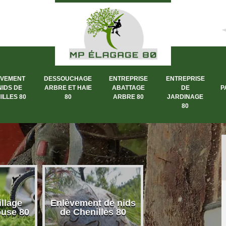
ÈVEMENT
DESSOUCHAGE
ENTREPRISE
ENTREPRISE
NIDS DE
ARBRE ET HAIE
ABATTAGE
DE
P
ILLES 80
80
ARBRE 80
JARDINAGE
80
llage
Enlèvement de nids
Dessouchage a
ouse 80
de Chenilles 80
et haie 80