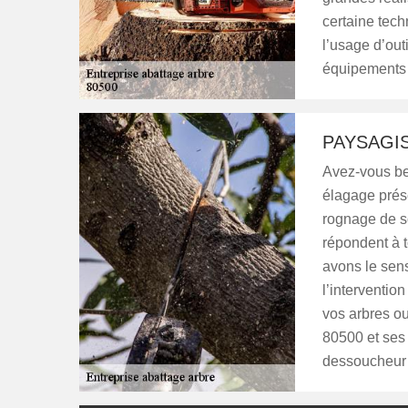
certaine tec
l’usage d’out
équipements s
PAYSAGI
Avez-vous be
élagage prés
rognage de s
répondent à 
avons le sens
l’interventio
vos arbres o
80500 et ses 
dessoucheur à