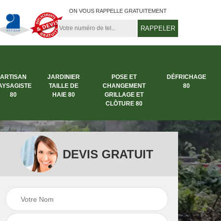
ON VOUS RAPPELLE GRATUITEMENT
ARTISAN
JARDINIER
POSE ET
DÉFRICHAGE
AYSAGISTE
TAILLE DE
CHANGEMENT
80
80
HAIE 80
GRILLAGE ET
CLÔTURE 80
DEVIS GRATUIT
rbre
Entreprise abattage
Entreprise de
arbre 80
jardinage 80