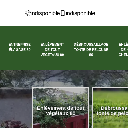
indisponible
indisponible
ENTREPRISE
ENLÈVEMENT
DÉBROUSSAILLAGE
ENL
ÉLAGAGE 80
DE TOUT
TONTE DE PELOUSE
DE 
VÉGÉTAUX 80
80
CHEN
se élagage
Enlèvement de tout
Débroussai
80
végétaux 80
tonte de pel