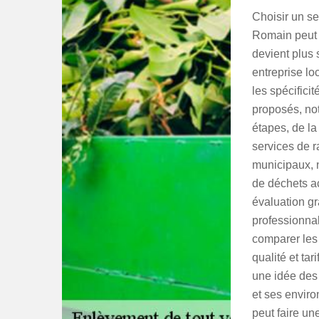
Choisir un s
Romain peut 
devient plus s
entreprise l
les spécifici
proposés, not
étapes, de la
services de 
municipaux, 
de déchets ac
évaluation gr
professionnal
comparer les 
qualité et tar
une idée des
et ses enviro
peut faire un