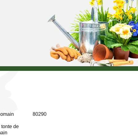
Romain
80290
 tonte de
main