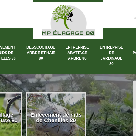
ÈVEMENT
DESSOUCHAGE
ENTREPRISE
ENTREPRISE
NIDS DE
ARBRE ET HAIE
ABATTAGE
DE
P
ILLES 80
80
ARBRE 80
JARDINAGE
80
llage
Enlèvement de nids
Dessouchage a
ouse 80
de Chenilles 80
et haie 80