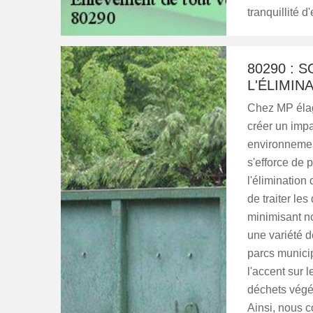
tranquillité d'
80290 : 
L'ÉLIMIN
Chez MP élag
créer un impa
environnemen
s'efforce de 
l'éliminatio
de traiter le
minimisant n
une variété d
parcs munici
l'accent sur 
déchets végé
Ainsi, nous c