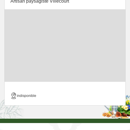
Artisan paysagiste Villecourt
indisponible