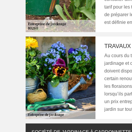
tarif pour le
de préparer l
est définie e
TRAVAUX 
Au cours du t
jardinage et d
doivent dispo
certain renou
les floraison
lorsqu’ils p
un prix entre
jardin sur tou