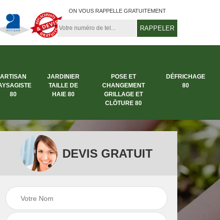
ON VOUS RAPPELLE GRATUITEMENT
ARTISAN
JARDINIER
POSE ET
DÉFRICHAGE
AYSAGISTE
TAILLE DE
CHANGEMENT
80
80
HAIE 80
GRILLAGE ET
CLÔTURE 80
DEVIS GRATUIT
rbre
Entreprise abattage
Entreprise de
arbre 80
jardinage 80