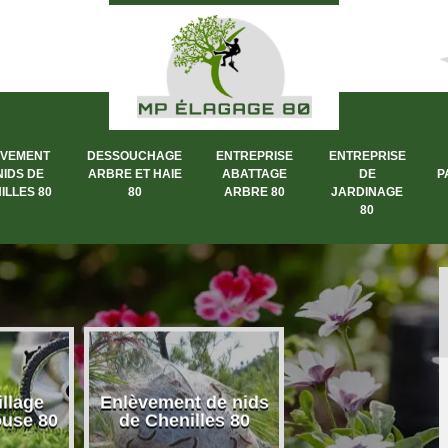
ÈVEMENT
DESSOUCHAGE
ENTREPRISE
ENTREPRISE
NIDS DE
ARBRE ET HAIE
ABATTAGE
DE
P
ILLES 80
80
ARBRE 80
JARDINAGE
80
llage
Enlèvement de nids
Dessouchage a
ouse 80
de Chenilles 80
et haie 80