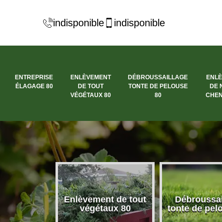
indisponible
indisponible
ENTREPRISE
ENLÈVEMENT
DÉBROUSSAILLAGE
ENL
ÉLAGAGE 80
DE TOUT
TONTE DE PELOUSE
DE 
VÉGÉTAUX 80
80
CHEN
se élagage
Enlèvement de tout
Débroussai
80
végétaux 80
tonte de pel