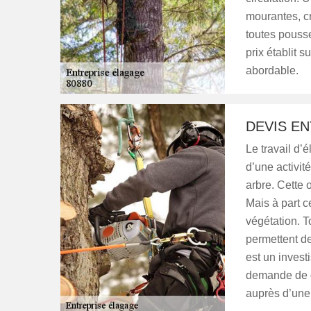
mourantes, cr
toutes pouss
prix établit s
abordable.
DEVIS E
Le travail d’é
d’une activit
arbre. Cette 
Mais à part ce
végétation. T
permettent d
est un invest
demande de de
auprès d’une 