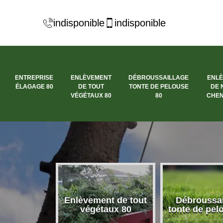
indisponible
indisponible
ENTREPRISE
ENLÈVEMENT
DÉBROUSSAILLAGE
ENL
ÉLAGAGE 80
DE TOUT
TONTE DE PELOUSE
DE 
VÉGÉTAUX 80
80
CHEN
se élagage
Enlèvement de tout
Débroussai
80
végétaux 80
tonte de pel