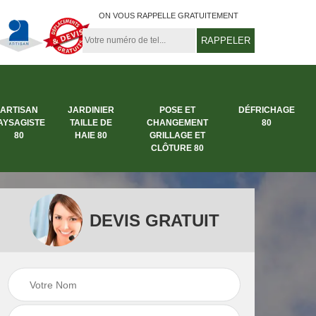
ON VOUS RAPPELLE GRATUITEMENT
ARTISAN
JARDINIER
POSE ET
DÉFRICHAGE
AYSAGISTE
TAILLE DE
CHANGEMENT
80
80
HAIE 80
GRILLAGE ET
CLÔTURE 80
DEVIS GRATUIT
rbre
Entreprise abattage
Entreprise de
arbre 80
jardinage 80