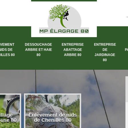
ÈVEMENT
DESSOUCHAGE
ENTREPRISE
ENTREPRISE
NIDS DE
ARBRE ET HAIE
ABATTAGE
DE
P
ILLES 80
80
ARBRE 80
JARDINAGE
80
llage
Enlèvement de nids
Dessouchage a
ouse 80
de Chenilles 80
et haie 80