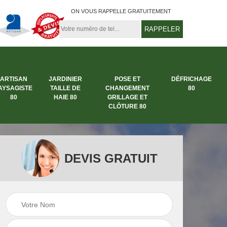
ON VOUS RAPPELLE GRATUITEMENT
ARTISAN
JARDINIER
POSE ET
DÉFRICHAGE
AYSAGISTE
TAILLE DE
CHANGEMENT
80
80
HAIE 80
GRILLAGE ET
CLÔTURE 80
DEVIS GRATUIT
rbre
Entreprise abattage
Entreprise de
arbre 80
jardinage 80