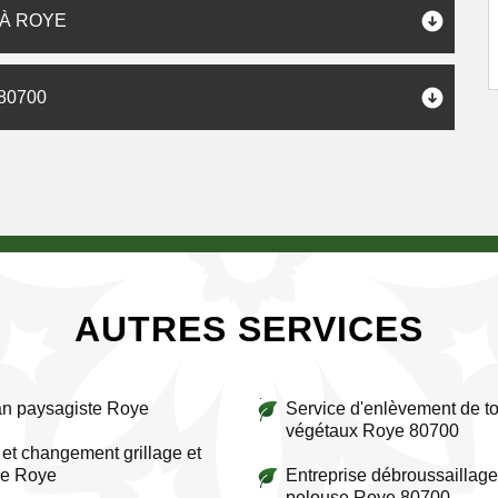
 À ROYE
80700
AUTRES SERVICES
an paysagiste Roye
Service d'enlèvement de to
végétaux Roye 80700
et changement grillage et
re Roye
Entreprise débroussaillage
pelouse Roye 80700