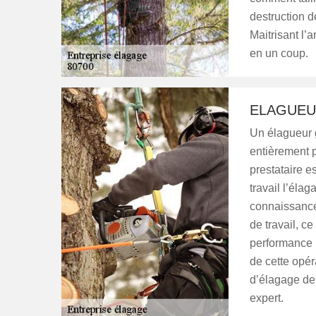
destruction d
Maitrisant l’
en un coup.
ELAGUEU
Un élagueur 
entièrement p
prestataire es
travail l’éla
connaissance 
de travail, c
performance p
de cette opér
d’élagage de 
expert.