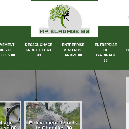
ÈVEMENT
DESSOUCHAGE
ENTREPRISE
ENTREPRISE
NIDS DE
ARBRE ET HAIE
ABATTAGE
DE
P
ILLES 80
80
ARBRE 80
JARDINAGE
80
llage
Enlèvement de nids
Dessouchage a
ouse 80
de Chenilles 80
et haie 80