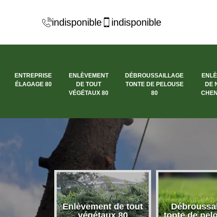
indisponible
indisponible
ENTREPRISE
ENLÈVEMENT
DÉBROUSSAILLAGE
ENL
ÉLAGAGE 80
DE TOUT
TONTE DE PELOUSE
DE 
VÉGÉTAUX 80
80
CHEN
se élagage
Enlèvement de tout
Débroussai
80
végétaux 80
tonte de pel