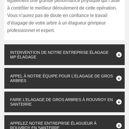
également une grande performance physique qui l’aide
à contrôler le meilleur déroulement de cette opération.
Vous n’aurez pas de doute en confiance le travail
d’élagage de votre arbre à un élagueur grimpeur
professionnel et expert.
INTERVENTION DE NOTRE ENTREPRISE ÉLAGAGE
MP ÉLAGAGE
APPEL À NOTRE ÉQUIPE POUR L’ELAGAGE DE GROS
ARBRES
FAIRE L’ELAGAGE DE GROS ARBRES À ROUVROY EN
SANTERRE
APPELEZ NOTRE ENTREPRISE ÉLAGUEUR À
ROUVROY EN SANTERRE