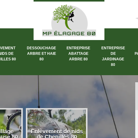
ÈVEMENT
DESSOUCHAGE
ENTREPRISE
ENTREPRISE
NIDS DE
ARBRE ET HAIE
ABATTAGE
DE
P
ILLES 80
80
ARBRE 80
JARDINAGE
80
llage
Enlèvement de nids
Dessouchage a
ouse 80
de Chenilles 80
et haie 80