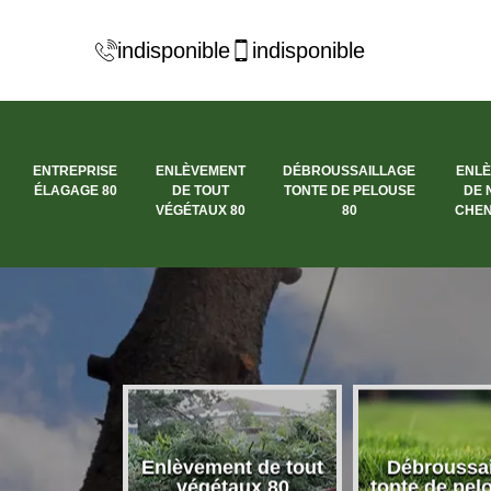
indisponible
indisponible
ENTREPRISE
ENLÈVEMENT
DÉBROUSSAILLAGE
ENL
ÉLAGAGE 80
DE TOUT
TONTE DE PELOUSE
DE 
VÉGÉTAUX 80
80
CHEN
se élagage
Enlèvement de tout
Débroussai
80
végétaux 80
tonte de pel