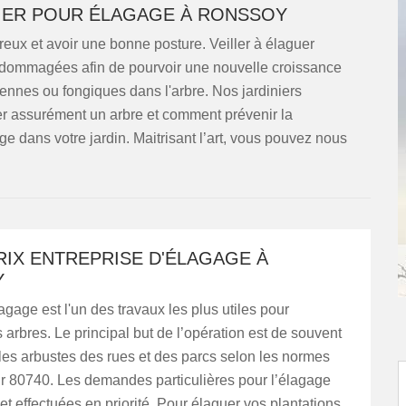
NIER POUR ÉLAGAGE À RONSSOY
reux et avoir une bonne posture. Veiller à élaguer
dommagées afin de pourvoir une nouvelle croissance
ériennes ou fongiques dans l'arbre. Nos jardiniers
er assurément un arbre et comment prévenir la
ge dans votre jardin. Maitrisant l’art, vous pouvez nous
RIX ENTREPRISE D'ÉLAGAGE À
Y
lagage est l'un des travaux les plus utiles pour
s arbres. Le principal but de l’opération est de souvent
les arbustes des rues et des parcs selon les normes
r 80740. Les demandes particulières pour l’élagage
 et effectuées en priorité. Pour élaguer vos plantations,