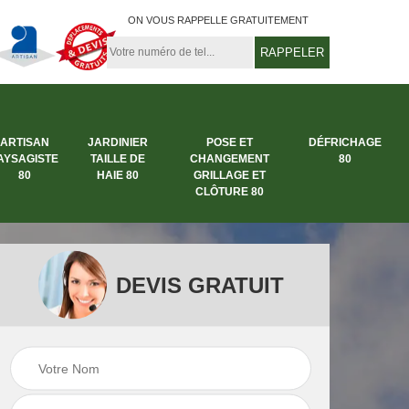
ON VOUS RAPPELLE GRATUITEMENT
ARTISAN
JARDINIER
POSE ET
DÉFRICHAGE
AYSAGISTE
TAILLE DE
CHANGEMENT
80
80
HAIE 80
GRILLAGE ET
CLÔTURE 80
DEVIS GRATUIT
rbre
Entreprise abattage
Entreprise de
arbre 80
jardinage 80