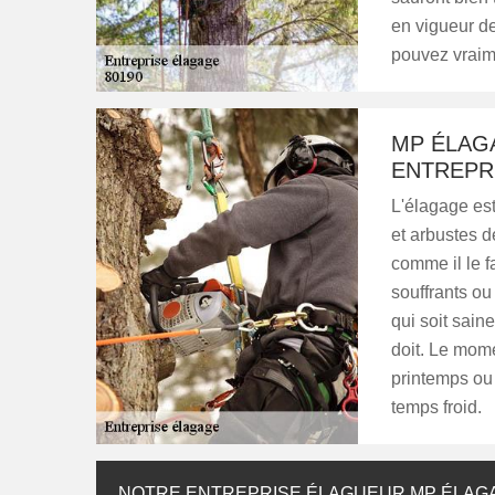
en vigueur de
pouvez vraime
MP ÉLAGA
ENTREPR
L'élagage est
et arbustes d
comme il le f
souffrants ou
qui soit sain
doit. Le mome
printemps ou 
temps froid.
NOTRE ENTREPRISE ÉLAGUEUR MP ÉLAG