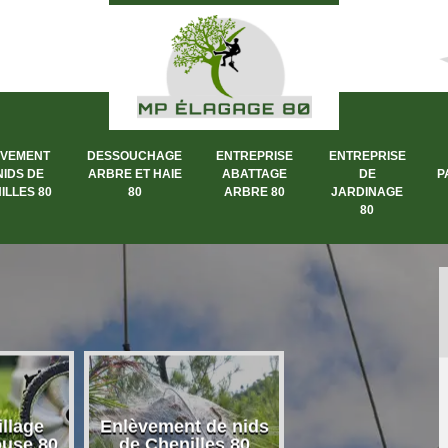
ÈVEMENT
DESSOUCHAGE
ENTREPRISE
ENTREPRISE
NIDS DE
ARBRE ET HAIE
ABATTAGE
DE
P
ILLES 80
80
ARBRE 80
JARDINAGE
80
llage
Enlèvement de nids
Dessouchage a
ouse 80
de Chenilles 80
et haie 80