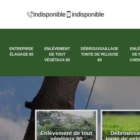
indisponible
indisponible
ENTREPRISE
ENLÈVEMENT
DÉBROUSSAILLAGE
ENL
ÉLAGAGE 80
DE TOUT
TONTE DE PELOUSE
DE 
VÉGÉTAUX 80
80
CHEN
se élagage
Enlèvement de tout
Débroussai
80
végétaux 80
tonte de pel