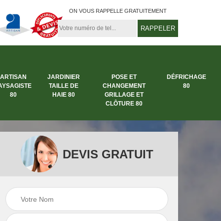
ON VOUS RAPPELLE GRATUITEMENT
ARTISAN
JARDINIER
POSE ET
DÉFRICHAGE
AYSAGISTE
TAILLE DE
CHANGEMENT
80
80
HAIE 80
GRILLAGE ET
CLÔTURE 80
DEVIS GRATUIT
rbre
Entreprise abattage
Entreprise de
arbre 80
jardinage 80