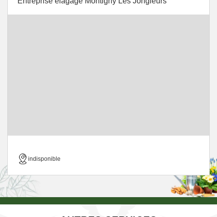
Entreprise élagage Montigny Les Jongleurs
indisponible