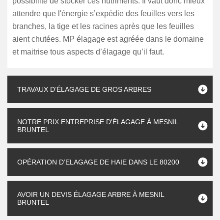
possibilité de stocker ces nutriments. Il vaut donc mieux
attendre que l'énergie s’expédie des feuilles vers les
branches, la tige et les racines après que les feuilles
aient chutées. MP élagage est agréée dans le domaine
et maitrise tous aspects d’élagage qu’il faut.
TRAVAUX D’ÉLAGAGE DE GROS ARBRES
NOTRE PRIX ENTREPRISE D'ÉLAGAGE À MESNIL
BRUNTEL
OPÉRATION D’ELAGAGE DE HAIE DANS LE 80200
AVOIR UN DEVIS ÉLAGAGE ARBRE À MESNIL
BRUNTEL