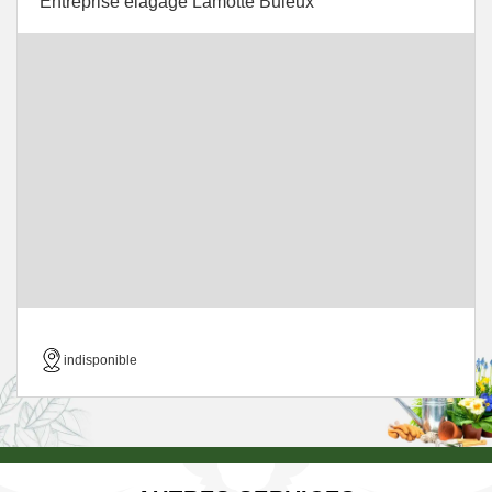
Entreprise élagage Lamotte Buleux
indisponible