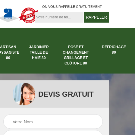
ON VOUS RAPPELLE GRATUITEMENT
ARTISAN
JARDINIER
POSE ET
DÉFRICHAGE
AYSAGISTE
TAILLE DE
CHANGEMENT
80
80
HAIE 80
GRILLAGE ET
CLÔTURE 80
DEVIS GRATUIT
rbre
Entreprise abattage
Entreprise de
arbre 80
jardinage 80