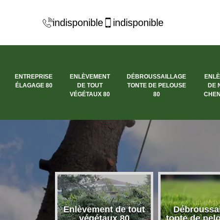
indisponible
indisponible
ENTREPRISE
ENLÈVEMENT
DÉBROUSSAILLAGE
ENL
ÉLAGAGE 80
DE TOUT
TONTE DE PELOUSE
DE 
VÉGÉTAUX 80
80
CHEN
se élagage
Enlèvement de tout
Débroussai
80
végétaux 80
tonte de pel