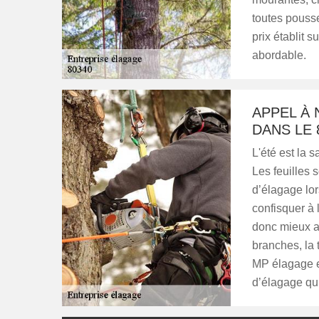
toutes pouss
prix établit s
abordable.
APPEL À
DANS LE 
L'été est la 
Les feuilles 
d’élagage lor
confisquer à l
donc mieux at
branches, la 
MP élagage e
d’élagage qu’i