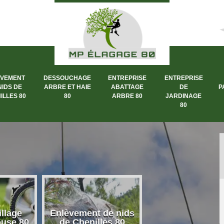
ÈVEMENT
DESSOUCHAGE
ENTREPRISE
ENTREPRISE
NIDS DE
ARBRE ET HAIE
ABATTAGE
DE
P
ILLES 80
80
ARBRE 80
JARDINAGE
80
llage
Enlèvement de nids
Dessouchage a
ouse 80
de Chenilles 80
et haie 80