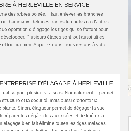
RE À HERLEVILLE EN SERVICE
anté des arbres boisés. Il faut enlever les branches
 ou d’animaux, détruites par les tempêtes ou d'autres
e opération d’élagage les tiges qui se frottent pour
développer. Plusieurs étapes sont tout aussi utiles
et tout ira bien. Appelez-nous, nous restons à votre
 ENTREPRISE D’ÉLAGAGE À HERLEVILLE
 réalisé pour plusieurs raisons. Normalement, il permet
 structure et la sécurité, mais aussi d’orienter la
e plante. Sinon, élagueur permet de dégager la vue
de réparer les dégâts dus aux risées et de libérer la
Un élagage bien fait élimine toutes les tiges malades,
oisées ou qui se frottent, les branches à épines et