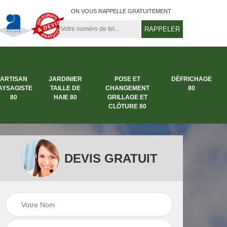
ON VOUS RAPPELLE GRATUITEMENT
ARTISAN
JARDINIER
POSE ET
DÉFRICHAGE
AYSAGISTE
TAILLE DE
CHANGEMENT
80
80
HAIE 80
GRILLAGE ET
CLÔTURE 80
DEVIS GRATUIT
rbre
Entreprise abattage
Entreprise de
arbre 80
jardinage 80