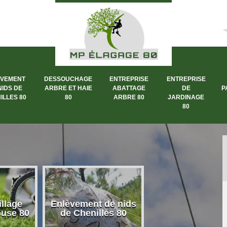
ÈVEMENT
DESSOUCHAGE
ENTREPRISE
ENTREPRISE
NIDS DE
ARBRE ET HAIE
ABATTAGE
DE
P
ILLES 80
80
ARBRE 80
JARDINAGE
80
llage
Enlèvement de nids
Dessouchage a
ouse 80
de Chenilles 80
et haie 80