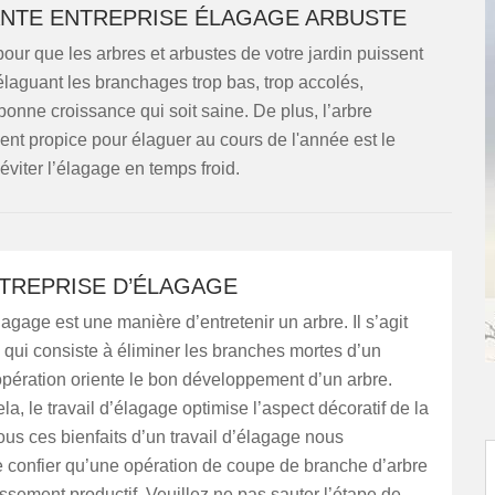
ANTE ENTREPRISE ÉLAGAGE ARBUSTE
pour que les arbres et arbustes de votre jardin puissent
élaguant les branchages trop bas, trop accolés,
e bonne croissance qui soit saine. De plus, l’arbre
nt propice pour élaguer au cours de l'année est le
éviter l’élagage en temps froid.
NTREPRISE D’ÉLAGAGE
lagage est une manière d’entretenir un arbre. Il s’agit
é qui consiste à éliminer les branches mortes d’un
opération oriente le bon développement d’un arbre.
la, le travail d’élagage optimise l’aspect décoratif de la
ous ces bienfaits d’un travail d’élagage nous
e confier qu’une opération de coupe de branche d’arbre
issement productif. Veuillez ne pas sauter l’étape de