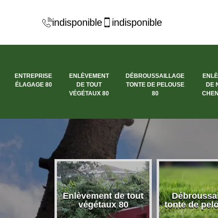
indisponible
indisponible
ENTREPRISE
ENLÈVEMENT
DÉBROUSSAILLAGE
ENL
ÉLAGAGE 80
DE TOUT
TONTE DE PELOUSE
DE 
VÉGÉTAUX 80
80
CHEN
se élagage
Enlèvement de tout
Débroussai
80
végétaux 80
tonte de pel