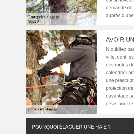
demande de de
auprès d’une 
AVOIR U
N’oubliez pas
ville, dont le
des routes do
calendrier pr
une prescrip
protection de
davantage su
devis pour le 
POURQUOI ÉLAGUER UNE HAIE ?