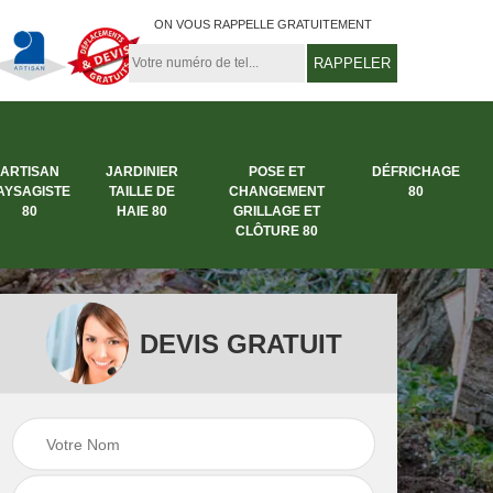
ON VOUS RAPPELLE GRATUITEMENT
ARTISAN
JARDINIER
POSE ET
DÉFRICHAGE
AYSAGISTE
TAILLE DE
CHANGEMENT
80
80
HAIE 80
GRILLAGE ET
CLÔTURE 80
DEVIS GRATUIT
rbre
Entreprise abattage
Entreprise de
arbre 80
jardinage 80