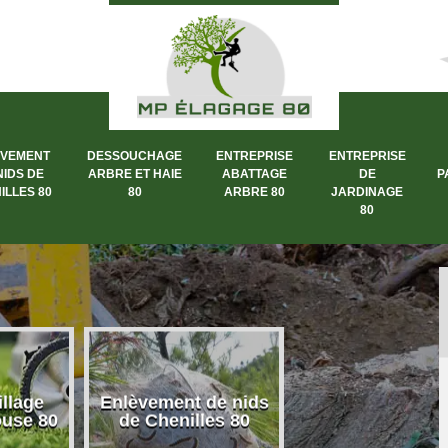
ÈVEMENT
DESSOUCHAGE
ENTREPRISE
ENTREPRISE
NIDS DE
ARBRE ET HAIE
ABATTAGE
DE
P
ILLES 80
80
ARBRE 80
JARDINAGE
80
llage
Enlèvement de nids
Dessouchage a
ouse 80
de Chenilles 80
et haie 80