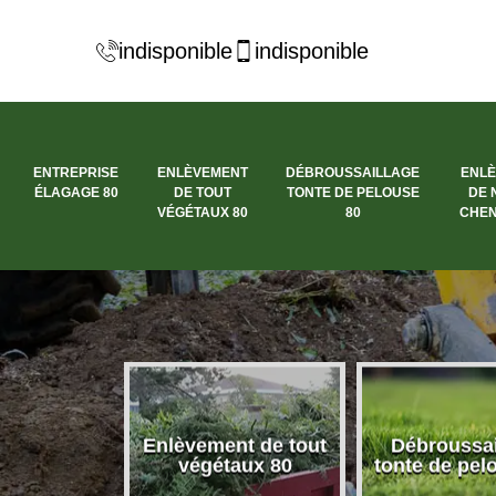
indisponible
indisponible
ENTREPRISE
ENLÈVEMENT
DÉBROUSSAILLAGE
ENL
ÉLAGAGE 80
DE TOUT
TONTE DE PELOUSE
DE 
VÉGÉTAUX 80
80
CHEN
se élagage
Enlèvement de tout
Débroussai
80
végétaux 80
tonte de pel