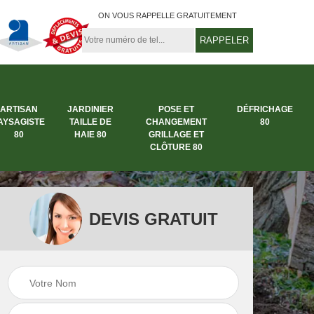
ON VOUS RAPPELLE GRATUITEMENT
ARTISAN
JARDINIER
POSE ET
DÉFRICHAGE
AYSAGISTE
TAILLE DE
CHANGEMENT
80
80
HAIE 80
GRILLAGE ET
CLÔTURE 80
DEVIS GRATUIT
rbre
Entreprise abattage
Entreprise de
arbre 80
jardinage 80