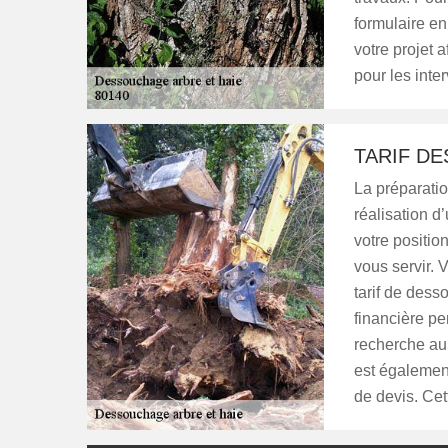
formulaire en
votre projet a
pour les inte
TARIF D
La préparatio
réalisation d
votre positio
vous servir.
tarif de dess
financière pe
recherche aup
est égalemen
de devis. Ce