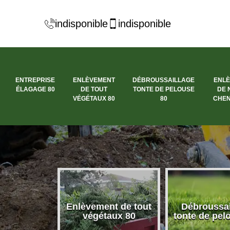
indisponible
indisponible
ENTREPRISE
ENLÈVEMENT
DÉBROUSSAILLAGE
ENL
ÉLAGAGE 80
DE TOUT
TONTE DE PELOUSE
DE 
VÉGÉTAUX 80
80
CHEN
se élagage
Enlèvement de tout
Débroussai
80
végétaux 80
tonte de pel