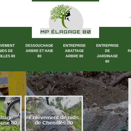
ÈVEMENT
DESSOUCHAGE
ENTREPRISE
ENTREPRISE
NIDS DE
ARBRE ET HAIE
ABATTAGE
DE
P
ILLES 80
80
ARBRE 80
JARDINAGE
80
llage
Enlèvement de nids
Dessouchage a
ouse 80
de Chenilles 80
et haie 80