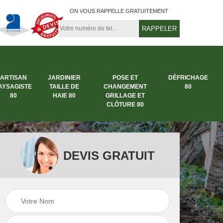
ON VOUS RAPPELLE GRATUITEMENT
ARTISAN
JARDINIER
POSE ET
DÉFRICHAGE
AYSAGISTE
TAILLE DE
CHANGEMENT
80
80
HAIE 80
GRILLAGE ET
CLÔTURE 80
DEVIS GRATUIT
rbre
Entreprise abattage
Entreprise de
arbre 80
jardinage 80