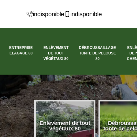
indisponible
indisponible
ENTREPRISE
ENLÈVEMENT
DÉBROUSSAILLAGE
ENL
ÉLAGAGE 80
DE TOUT
TONTE DE PELOUSE
DE 
VÉGÉTAUX 80
80
CHEN
se élagage
Enlèvement de tout
Débroussai
80
végétaux 80
tonte de pel