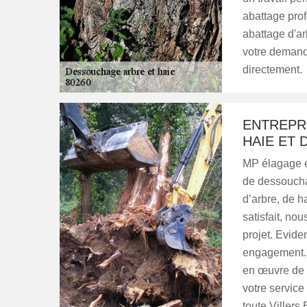
abattage prof
abattage d'ar
votre demande
directement.
ENTREPR
HAIE ET 
MP élagage es
de dessouchag
d’arbre, de h
satisfait, no
projet. Evide
engagement. L
en œuvre de v
votre service
toute Viller