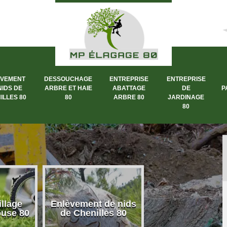
ÈVEMENT
DESSOUCHAGE
ENTREPRISE
ENTREPRISE
NIDS DE
ARBRE ET HAIE
ABATTAGE
DE
P
ILLES 80
80
ARBRE 80
JARDINAGE
80
llage
Enlèvement de nids
Dessouchage a
ouse 80
de Chenilles 80
et haie 80