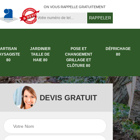
ON VOUS RAPPELLE GRATUITEMENT
ARTISAN
JARDINIER
POSE ET
DÉFRICHAGE
AYSAGISTE
TAILLE DE
CHANGEMENT
80
80
HAIE 80
GRILLAGE ET
CLÔTURE 80
DEVIS GRATUIT
rbre
Entreprise abattage
Entreprise de
arbre 80
jardinage 80