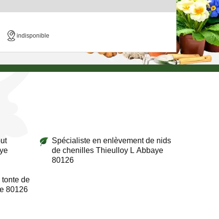
indisponible
ut
Spécialiste en enlèvement de nids
aye
de chenilles Thieulloy L Abbaye
80126
 tonte de
ye 80126