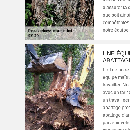
d’assurer la 
que soit ain
compétentes. 
notre équipe 
UNE ÉQU
ABATTAG
Fort de notre
équipe maîtri
travailler. N
avec un tarif
un travail pe
abattage prof
abattage d'ar
parvenir votr