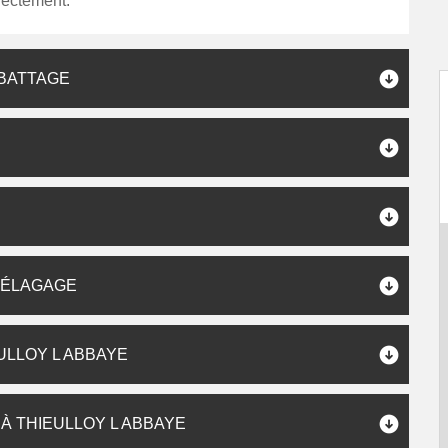
rectement.
ABATTAGE
S
P ÉLAGAGE
ULLOY L ABBAYE
À THIEULLOY L ABBAYE