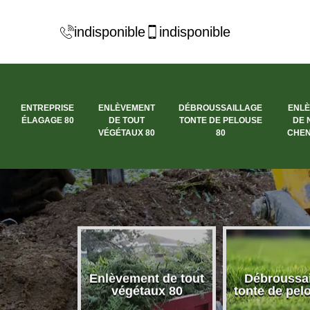
indisponible
indisponible
ENTREPRISE
ENLÈVEMENT
DÉBROUSSAILLAGE
ENL
ÉLAGAGE 80
DE TOUT
TONTE DE PELOUSE
DE 
VÉGÉTAUX 80
80
CHEN
se élagage
Enlèvement de tout
Débroussai
80
végétaux 80
tonte de pel