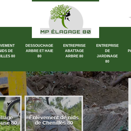
ÈVEMENT
DESSOUCHAGE
ENTREPRISE
ENTREPRISE
NIDS DE
ARBRE ET HAIE
ABATTAGE
DE
P
ILLES 80
80
ARBRE 80
JARDINAGE
80
llage
Enlèvement de nids
Dessouchage a
ouse 80
de Chenilles 80
et haie 80