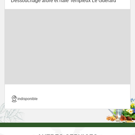
Dessouchage arbre et haie Templeux Le Guerard
indisponible