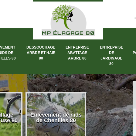
ÈVEMENT
DESSOUCHAGE
ENTREPRISE
ENTREPRISE
NIDS DE
ARBRE ET HAIE
ABATTAGE
DE
P
ILLES 80
80
ARBRE 80
JARDINAGE
80
llage
Enlèvement de nids
Dessouchage a
ouse 80
de Chenilles 80
et haie 80