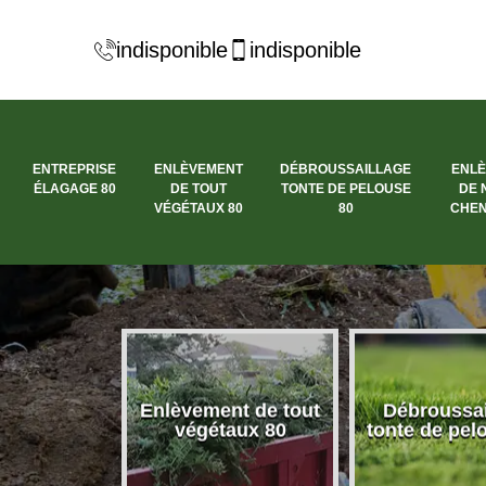
indisponible
indisponible
ENTREPRISE
ENLÈVEMENT
DÉBROUSSAILLAGE
ENL
ÉLAGAGE 80
DE TOUT
TONTE DE PELOUSE
DE 
VÉGÉTAUX 80
80
CHEN
se élagage
Enlèvement de tout
Débroussai
80
végétaux 80
tonte de pel