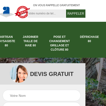
ON VOUS RAPPELLE GRATUITEMENT
ARTISAN
JARDINIER
POSE ET
DÉFRICHAGE
AYSAGISTE
TAILLE DE
CHANGEMENT
80
80
HAIE 80
GRILLAGE ET
CLÔTURE 80
DEVIS GRATUIT
rbre
Entreprise abattage
Entreprise de
arbre 80
jardinage 80