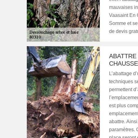
mauvaises int
Vaasaint En C
Somme et ses 
de devis gratu
ABATTRE 
CHAUSSE
L’abattage d’
techniques sé
permettent d’
l’emplacement
est plus comp
emplacement l
abattre. Ains
paramètres. C
place seront 