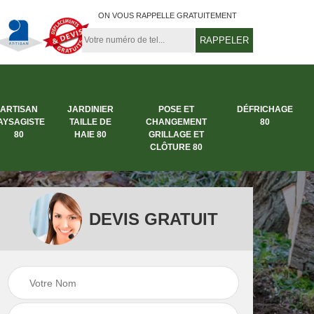
ON VOUS RAPPELLE GRATUITEMENT
ARTISAN
JARDINIER
POSE ET
DÉFRICHAGE
AYSAGISTE
TAILLE DE
CHANGEMENT
80
80
HAIE 80
GRILLAGE ET
CLÔTURE 80
DEVIS GRATUIT
rbre
Entreprise abattage
Entreprise de
arbre 80
jardinage 80