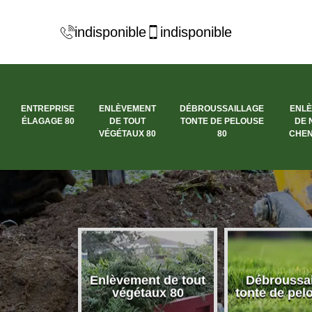
indisponible
indisponible
ENTREPRISE
ENLÈVEMENT
DÉBROUSSAILLAGE
ENL
ÉLAGAGE 80
DE TOUT
TONTE DE PELOUSE
DE 
VÉGÉTAUX 80
80
CHEN
se élagage
Enlèvement de tout
Débroussai
80
végétaux 80
tonte de pel