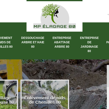
ÈVEMENT
DESSOUCHAGE
ENTREPRISE
ENTREPRISE
NIDS DE
ARBRE ET HAIE
ABATTAGE
DE
P
ILLES 80
80
ARBRE 80
JARDINAGE
80
llage
Enlèvement de nids
Dessouchage a
ouse 80
de Chenilles 80
et haie 80