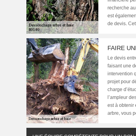
recherche aup
est égalemen
de devis. Ce
FAIRE UN
Le devis entr
faisant une d
intervention 
projet pour d
charge d’étud
l’ampleur des
est à obtenir
arbre, vous p