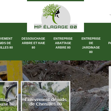
ÈVEMENT
DESSOUCHAGE
ENTREPRISE
ENTREPRISE
NIDS DE
ARBRE ET HAIE
ABATTAGE
DE
P
ILLES 80
80
ARBRE 80
JARDINAGE
80
llage
Enlèvement de nids
Dessouchage a
ouse 80
de Chenilles 80
et haie 80