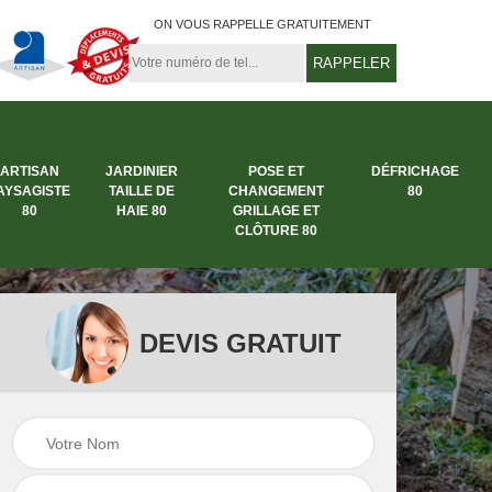
ON VOUS RAPPELLE GRATUITEMENT
ARTISAN
JARDINIER
POSE ET
DÉFRICHAGE
AYSAGISTE
TAILLE DE
CHANGEMENT
80
80
HAIE 80
GRILLAGE ET
CLÔTURE 80
DEVIS GRATUIT
rbre
Entreprise abattage
Entreprise de
arbre 80
jardinage 80