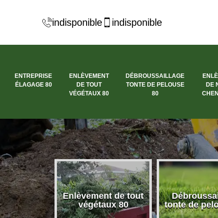
indisponible
indisponible
ENTREPRISE
ENLÈVEMENT
DÉBROUSSAILLAGE
ENL
ÉLAGAGE 80
DE TOUT
TONTE DE PELOUSE
DE 
VÉGÉTAUX 80
80
CHEN
se élagage
Enlèvement de tout
Débroussai
80
végétaux 80
tonte de pel