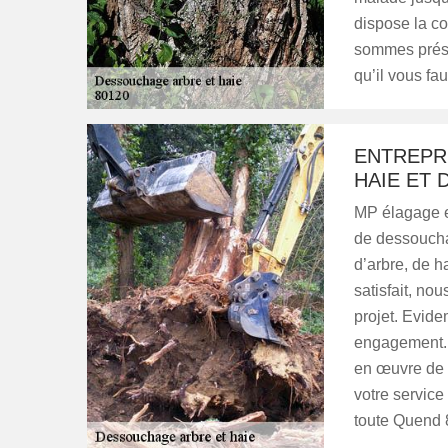
dispose la c
sommes prése
qu’il vous fa
ENTREPR
HAIE ET 
MP élagage es
de dessouchag
d’arbre, de h
satisfait, no
projet. Evide
engagement. L
en œuvre de v
votre service
toute Quend 