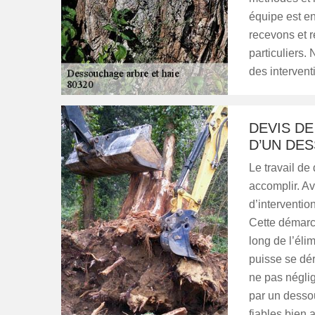
équipe est e
recevons et r
particuliers.
des intervent
DEVIS D
D’UN DE
Le travail de
accomplir. Av
d’interventio
Cette démarch
long de l’éli
puisse se dér
ne pas néglig
par un dessou
fiables bien 