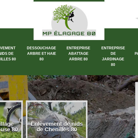
ÈVEMENT
DESSOUCHAGE
ENTREPRISE
ENTREPRISE
NIDS DE
ARBRE ET HAIE
ABATTAGE
DE
P
ILLES 80
80
ARBRE 80
JARDINAGE
80
llage
Enlèvement de nids
Dessouchage a
ouse 80
de Chenilles 80
et haie 80