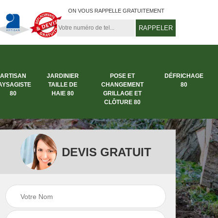
ON VOUS RAPPELLE GRATUITEMENT
ARTISAN
JARDINIER
POSE ET
DÉFRICHAGE
AYSAGISTE
TAILLE DE
CHANGEMENT
80
80
HAIE 80
GRILLAGE ET
CLÔTURE 80
DEVIS GRATUIT
rbre
Entreprise abattage
Entreprise de
arbre 80
jardinage 80