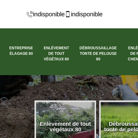
indisponible
indisponible
ENTREPRISE
ENLÈVEMENT
DÉBROUSSAILLAGE
ENL
ÉLAGAGE 80
DE TOUT
TONTE DE PELOUSE
DE 
VÉGÉTAUX 80
80
CHEN
se élagage
Enlèvement de tout
Débroussai
80
végétaux 80
tonte de pel