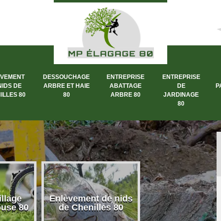
ÈVEMENT
DESSOUCHAGE
ENTREPRISE
ENTREPRISE
NIDS DE
ARBRE ET HAIE
ABATTAGE
DE
P
ILLES 80
80
ARBRE 80
JARDINAGE
80
llage
Enlèvement de nids
Dessouchage a
ouse 80
de Chenilles 80
et haie 80