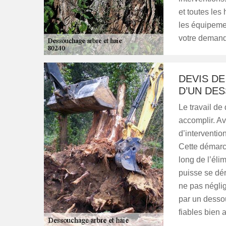
et toutes les
les équipemen
votre demand
DEVIS D
D’UN DE
Le travail de
accomplir. Av
d’interventio
Cette démarch
long de l’éli
puisse se dér
ne pas néglig
par un dessou
fiables bien 