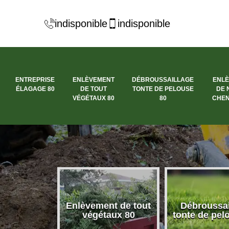
indisponible
indisponible
ENTREPRISE
ENLÈVEMENT
DÉBROUSSAILLAGE
ENL
ÉLAGAGE 80
DE TOUT
TONTE DE PELOUSE
DE 
VÉGÉTAUX 80
80
CHEN
se élagage
Enlèvement de tout
Débroussai
80
végétaux 80
tonte de pel