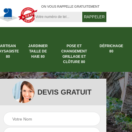
ON VOUS RAPPELLE GRATUITEMENT
ARTISAN
JARDINIER
POSE ET
DÉFRICHAGE
AYSAGISTE
TAILLE DE
CHANGEMENT
80
80
HAIE 80
GRILLAGE ET
CLÔTURE 80
DEVIS GRATUIT
rbre
Entreprise abattage
Entreprise de
arbre 80
jardinage 80