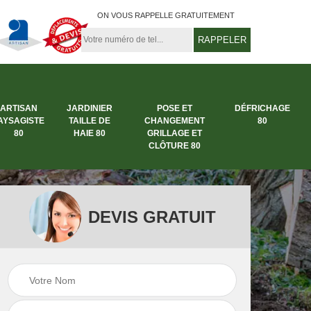
ON VOUS RAPPELLE GRATUITEMENT
ARTISAN
JARDINIER
POSE ET
DÉFRICHAGE
AYSAGISTE
TAILLE DE
CHANGEMENT
80
80
HAIE 80
GRILLAGE ET
CLÔTURE 80
DEVIS GRATUIT
rbre
Entreprise abattage
Entreprise de
arbre 80
jardinage 80