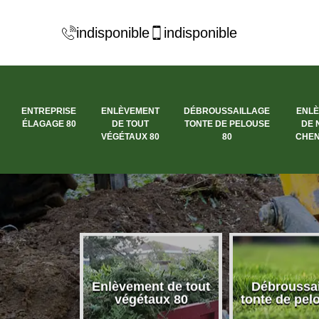
indisponible
indisponible
ENTREPRISE
ENLÈVEMENT
DÉBROUSSAILLAGE
ENL
ÉLAGAGE 80
DE TOUT
TONTE DE PELOUSE
DE 
VÉGÉTAUX 80
80
CHEN
se élagage
Enlèvement de tout
Débroussai
80
végétaux 80
tonte de pel