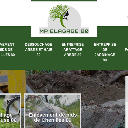
ÈVEMENT
DESSOUCHAGE
ENTREPRISE
ENTREPRISE
NIDS DE
ARBRE ET HAIE
ABATTAGE
DE
P
ILLES 80
80
ARBRE 80
JARDINAGE
80
llage
Enlèvement de nids
Dessouchage a
ouse 80
de Chenilles 80
et haie 80