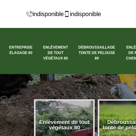
indisponible
indisponible
ENTREPRISE
ENLÈVEMENT
DÉBROUSSAILLAGE
ENL
ÉLAGAGE 80
DE TOUT
TONTE DE PELOUSE
DE 
VÉGÉTAUX 80
80
CHEN
se élagage
Enlèvement de tout
Débroussai
80
végétaux 80
tonte de pel