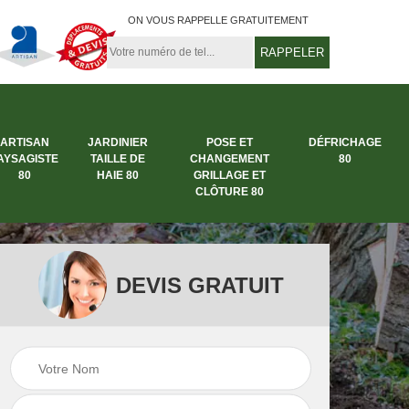
ON VOUS RAPPELLE GRATUITEMENT
ARTISAN
JARDINIER
POSE ET
DÉFRICHAGE
AYSAGISTE
TAILLE DE
CHANGEMENT
80
80
HAIE 80
GRILLAGE ET
CLÔTURE 80
DEVIS GRATUIT
rbre
Entreprise abattage
Entreprise de
arbre 80
jardinage 80