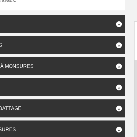
 travaux.
S
E À MONSURES
ABATTAGE
NSURES