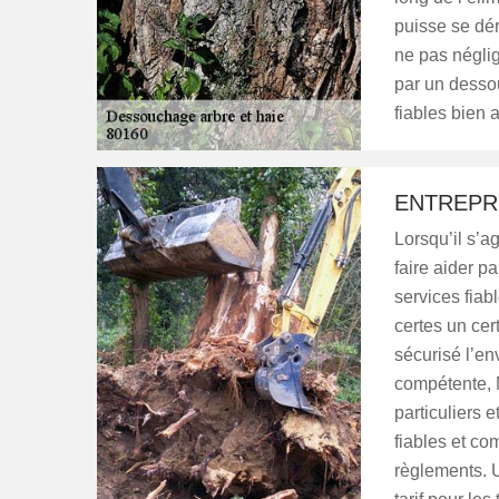
puisse se dér
ne pas néglig
par un dessou
fiables bien 
ENTREPR
Lorsqu’il s’a
faire aider p
services fiab
certes un cer
sécurisé l’en
compétente, 
particuliers 
fiables et c
règlements. 