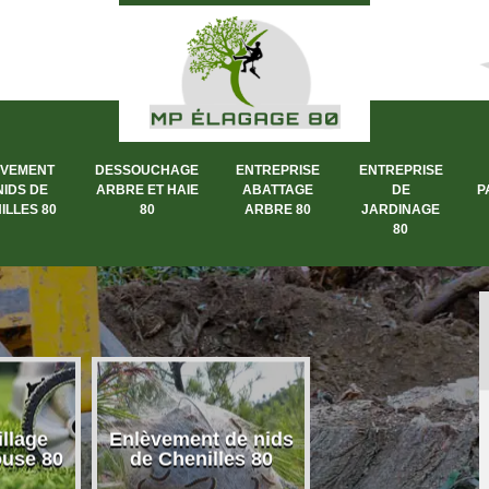
ÈVEMENT
DESSOUCHAGE
ENTREPRISE
ENTREPRISE
NIDS DE
ARBRE ET HAIE
ABATTAGE
DE
P
ILLES 80
80
ARBRE 80
JARDINAGE
80
llage
Enlèvement de nids
Dessouchage a
ouse 80
de Chenilles 80
et haie 80