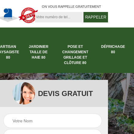
ON VOUS RAPPELLE GRATUITEMENT
ARTISAN
JARDINIER
POSE ET
DÉFRICHAGE
AYSAGISTE
TAILLE DE
CHANGEMENT
80
80
HAIE 80
GRILLAGE ET
CLÔTURE 80
DEVIS GRATUIT
rbre
Entreprise abattage
Entreprise de
arbre 80
jardinage 80