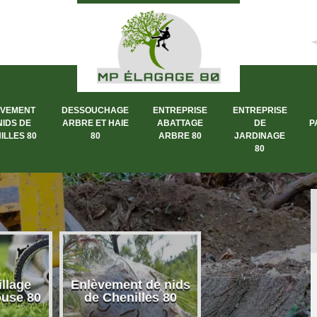
ÈVEMENT
DESSOUCHAGE
ENTREPRISE
ENTREPRISE
NIDS DE
ARBRE ET HAIE
ABATTAGE
DE
P
ILLES 80
80
ARBRE 80
JARDINAGE
80
llage
Enlèvement de nids
Dessouchage a
ouse 80
de Chenilles 80
et haie 80