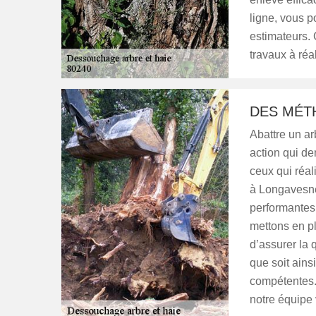
ligne, vous p
estimateurs. 
travaux à réal
DES MÉT
Abattre un arb
action qui d
ceux qui réal
à Longavesne
performantes 
mettons en p
d’assurer la 
que soit ain
compétentes. 
notre équipe 