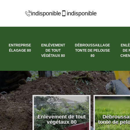
indisponible
indisponible
ENTREPRISE
ENLÈVEMENT
DÉBROUSSAILLAGE
ENL
ÉLAGAGE 80
DE TOUT
TONTE DE PELOUSE
DE 
VÉGÉTAUX 80
80
CHEN
se élagage
Enlèvement de tout
Débroussai
80
végétaux 80
tonte de pel