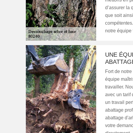
d’assurer la 
que soit ain
compétentes. 
notre équipe 
UNE ÉQU
ABATTAG
Fort de notre
équipe maîtri
travailler. N
avec un tarif
un travail pe
abattage prof
abattage d'ar
votre demande