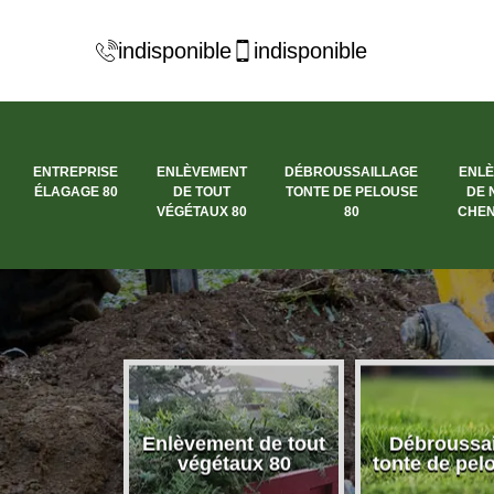
indisponible
indisponible
ENTREPRISE
ENLÈVEMENT
DÉBROUSSAILLAGE
ENL
ÉLAGAGE 80
DE TOUT
TONTE DE PELOUSE
DE 
VÉGÉTAUX 80
80
CHEN
se élagage
Enlèvement de tout
Débroussai
80
végétaux 80
tonte de pel