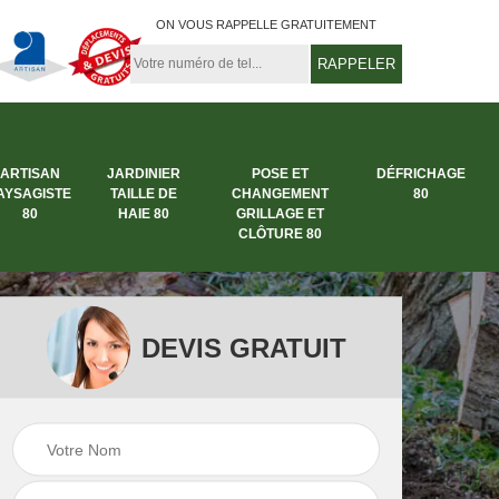
ON VOUS RAPPELLE GRATUITEMENT
ARTISAN
JARDINIER
POSE ET
DÉFRICHAGE
AYSAGISTE
TAILLE DE
CHANGEMENT
80
80
HAIE 80
GRILLAGE ET
CLÔTURE 80
DEVIS GRATUIT
rbre
Entreprise abattage
Entreprise de
arbre 80
jardinage 80