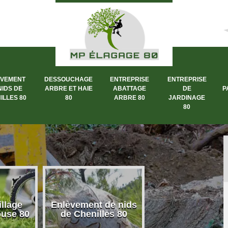
ÈVEMENT
DESSOUCHAGE
ENTREPRISE
ENTREPRISE
NIDS DE
ARBRE ET HAIE
ABATTAGE
DE
P
ILLES 80
80
ARBRE 80
JARDINAGE
80
llage
Enlèvement de nids
Dessouchage a
ouse 80
de Chenilles 80
et haie 80