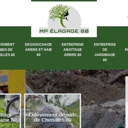
ÈVEMENT
DESSOUCHAGE
ENTREPRISE
ENTREPRISE
NIDS DE
ARBRE ET HAIE
ABATTAGE
DE
P
ILLES 80
80
ARBRE 80
JARDINAGE
80
llage
Enlèvement de nids
Dessouchage a
ouse 80
de Chenilles 80
et haie 80