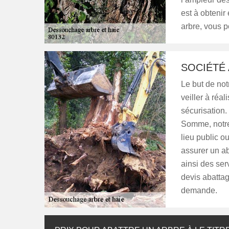
est à obtenir
arbre, vous p
SOCIÉTÉ 
Le but de not
veiller à réa
sécurisation.
Somme, notre 
lieu public o
assurer un ab
ainsi des ser
devis abattag
demande.