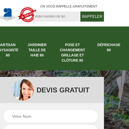
ON VOUS RAPPELLE GRATUITEMENT
ARTISAN
JARDINIER
POSE ET
DÉFRICHAGE
AYSAGISTE
TAILLE DE
CHANGEMENT
80
80
HAIE 80
GRILLAGE ET
CLÔTURE 80
DEVIS GRATUIT
rbre
Entreprise abattage
Entreprise de
arbre 80
jardinage 80