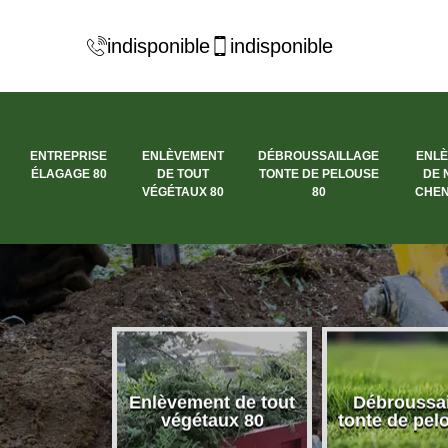
indisponible
indisponible
ENTREPRISE
ENLÈVEMENT
DÉBROUSSAILLAGE
ENL
ÉLAGAGE 80
DE TOUT
TONTE DE PELOUSE
DE 
VÉGÉTAUX 80
80
CHEN
se élagage
Enlèvement de tout
Débroussai
80
végétaux 80
tonte de pel