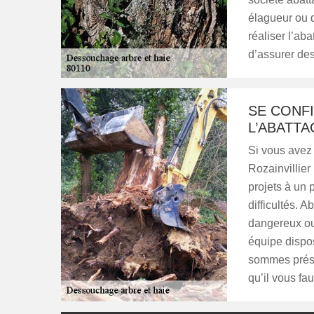
élagueur ou d
réaliser l’ab
d’assurer des
SE CONF
L’ABATTA
Si vous avez
Rozainvillier 
projets à un 
difficultés. A
dangereux ou 
équipe dispo
sommes prése
qu’il vous fa