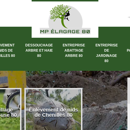
ÈVEMENT
DESSOUCHAGE
ENTREPRISE
ENTREPRISE
NIDS DE
ARBRE ET HAIE
ABATTAGE
DE
P
ILLES 80
80
ARBRE 80
JARDINAGE
80
llage
Enlèvement de nids
Dessouchage a
ouse 80
de Chenilles 80
et haie 80