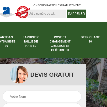
ON VOUS RAPPELLE GRATUITEMENT
ARTISAN
JARDINIER
POSE ET
DÉFRICHAGE
AYSAGISTE
TAILLE DE
CHANGEMENT
80
80
HAIE 80
GRILLAGE ET
CLÔTURE 80
DEVIS GRATUIT
rbre
Entreprise abattage
Entreprise de
arbre 80
jardinage 80