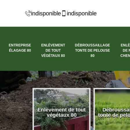
indisponible
indisponible
ENTREPRISE
ENLÈVEMENT
DÉBROUSSAILLAGE
ENL
ÉLAGAGE 80
DE TOUT
TONTE DE PELOUSE
DE 
VÉGÉTAUX 80
80
CHEN
se élagage
Enlèvement de tout
Débroussai
80
végétaux 80
tonte de pel