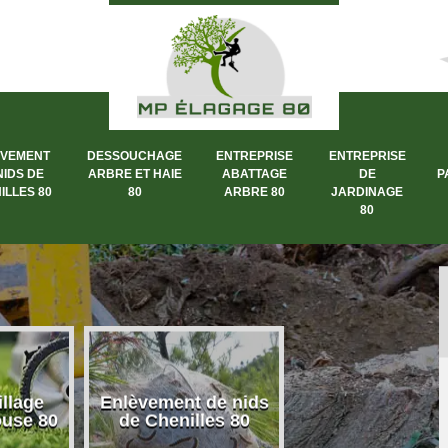
ÈVEMENT
DESSOUCHAGE
ENTREPRISE
ENTREPRISE
NIDS DE
ARBRE ET HAIE
ABATTAGE
DE
P
ILLES 80
80
ARBRE 80
JARDINAGE
80
llage
Enlèvement de nids
Dessouchage a
ouse 80
de Chenilles 80
et haie 80