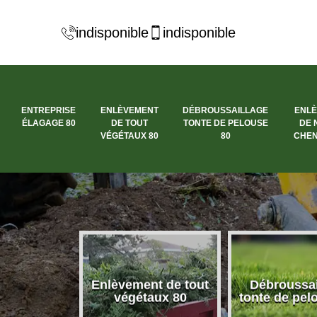
indisponible
indisponible
ENTREPRISE
ENLÈVEMENT
DÉBROUSSAILLAGE
ENL
ÉLAGAGE 80
DE TOUT
TONTE DE PELOUSE
DE 
VÉGÉTAUX 80
80
CHEN
se élagage
Enlèvement de tout
Débroussai
80
végétaux 80
tonte de pel