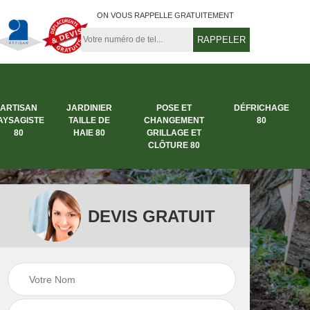
ON VOUS RAPPELLE GRATUITEMENT
ARTISAN
JARDINIER
POSE ET
DÉFRICHAGE
AYSAGISTE
TAILLE DE
CHANGEMENT
80
80
HAIE 80
GRILLAGE ET
CLÔTURE 80
DEVIS GRATUIT
rbre
Entreprise abattage
Entreprise de
arbre 80
jardinage 80