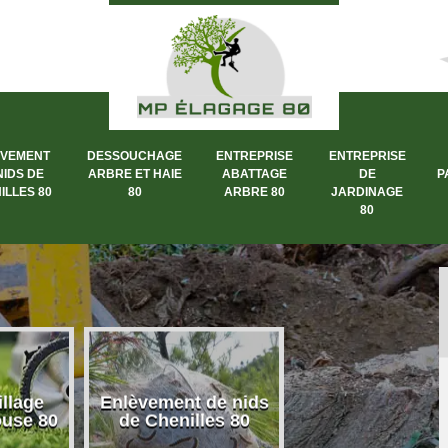
ÈVEMENT
DESSOUCHAGE
ENTREPRISE
ENTREPRISE
NIDS DE
ARBRE ET HAIE
ABATTAGE
DE
P
ILLES 80
80
ARBRE 80
JARDINAGE
80
llage
Enlèvement de nids
Dessouchage a
ouse 80
de Chenilles 80
et haie 80