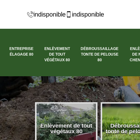
indisponible
indisponible
ENTREPRISE
ENLÈVEMENT
DÉBROUSSAILLAGE
ENL
ÉLAGAGE 80
DE TOUT
TONTE DE PELOUSE
DE 
VÉGÉTAUX 80
80
CHEN
se élagage
Enlèvement de tout
Débroussai
80
végétaux 80
tonte de pel