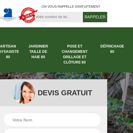
ON VOUS RAPPELLE GRATUITEMENT
ARTISAN
JARDINIER
POSE ET
DÉFRICHAGE
AYSAGISTE
TAILLE DE
CHANGEMENT
80
80
HAIE 80
GRILLAGE ET
CLÔTURE 80
DEVIS GRATUIT
rbre
Entreprise abattage
Entreprise de
arbre 80
jardinage 80