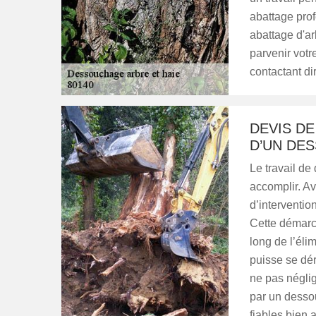
abattage prof
abattage d'ar
parvenir votr
contactant di
DEVIS D
D’UN DE
Le travail de
accomplir. Av
d’interventio
Cette démarch
long de l’éli
puisse se dér
ne pas néglig
par un dessou
fiables bien 