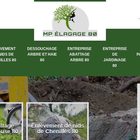
ÈVEMENT
DESSOUCHAGE
ENTREPRISE
ENTREPRISE
NIDS DE
ARBRE ET HAIE
ABATTAGE
DE
P
ILLES 80
80
ARBRE 80
JARDINAGE
80
llage
Enlèvement de nids
Dessouchage a
ouse 80
de Chenilles 80
et haie 80