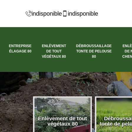
indisponible
indisponible
ENTREPRISE
ENLÈVEMENT
DÉBROUSSAILLAGE
ENL
ÉLAGAGE 80
DE TOUT
TONTE DE PELOUSE
DE 
VÉGÉTAUX 80
80
CHEN
se élagage
Enlèvement de tout
Débroussai
80
végétaux 80
tonte de pel