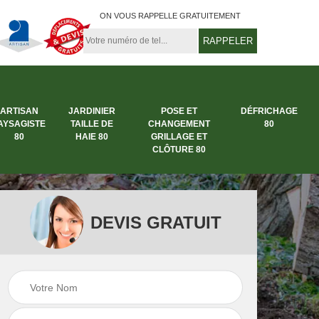
ON VOUS RAPPELLE GRATUITEMENT
ARTISAN
JARDINIER
POSE ET
DÉFRICHAGE
AYSAGISTE
TAILLE DE
CHANGEMENT
80
80
HAIE 80
GRILLAGE ET
CLÔTURE 80
DEVIS GRATUIT
rbre
Entreprise abattage
Entreprise de
arbre 80
jardinage 80