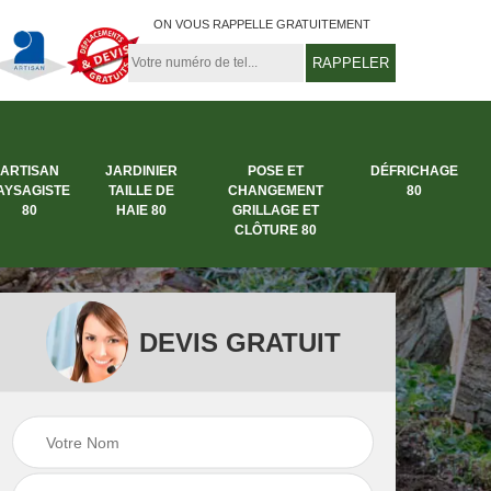
ON VOUS RAPPELLE GRATUITEMENT
ARTISAN
JARDINIER
POSE ET
DÉFRICHAGE
AYSAGISTE
TAILLE DE
CHANGEMENT
80
80
HAIE 80
GRILLAGE ET
CLÔTURE 80
DEVIS GRATUIT
rbre
Entreprise abattage
Entreprise de
arbre 80
jardinage 80