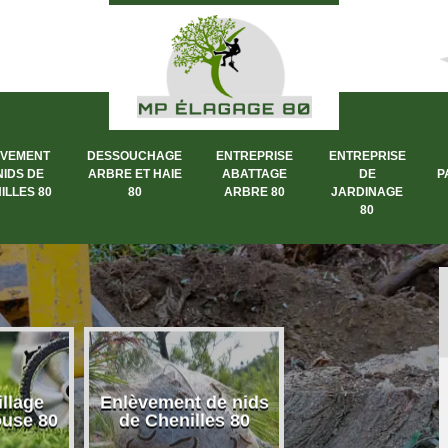
ÈVEMENT
DESSOUCHAGE
ENTREPRISE
ENTREPRISE
NIDS DE
ARBRE ET HAIE
ABATTAGE
DE
P
ILLES 80
80
ARBRE 80
JARDINAGE
80
llage
Enlèvement de nids
Dessouchage a
ouse 80
de Chenilles 80
et haie 80