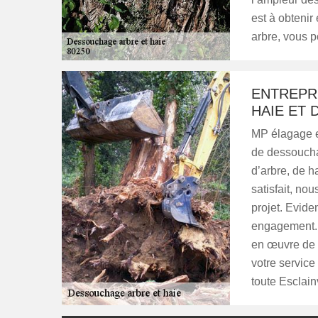
est à obtenir
arbre, vous p
ENTREPR
HAIE ET 
MP élagage es
de dessouchag
d’arbre, de h
satisfait, no
projet. Evide
engagement. L
en œuvre de v
votre service
toute Esclain