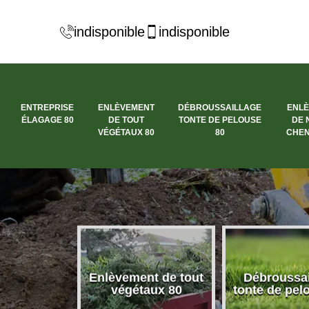
indisponible
indisponible
ENTREPRISE
ENLÈVEMENT
DÉBROUSSAILLAGE
ENL
ÉLAGAGE 80
DE TOUT
TONTE DE PELOUSE
DE 
VÉGÉTAUX 80
80
CHEN
se élagage
Enlèvement de tout
Débroussai
80
végétaux 80
tonte de pel