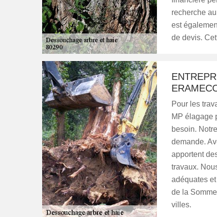
recherche aup
est égalemen
de devis. Ce
ENTREPR
ERAMEC
Pour les trav
MP élagage p
besoin. Notr
demande. Ave
apportent des
travaux. Nou
adéquates et 
de la Somme, 
villes.