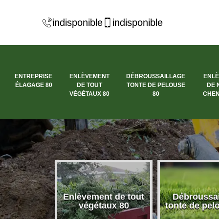
indisponible
indisponible
ENTREPRISE
ENLÈVEMENT
DÉBROUSSAILLAGE
ENL
ÉLAGAGE 80
DE TOUT
TONTE DE PELOUSE
DE 
VÉGÉTAUX 80
80
CHEN
se élagage
Enlèvement de tout
Débroussai
80
végétaux 80
tonte de pel