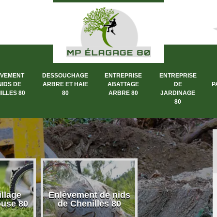
ÈVEMENT
DESSOUCHAGE
ENTREPRISE
ENTREPRISE
NIDS DE
ARBRE ET HAIE
ABATTAGE
DE
P
ILLES 80
80
ARBRE 80
JARDINAGE
80
llage
Enlèvement de nids
Dessouchage a
ouse 80
de Chenilles 80
et haie 80