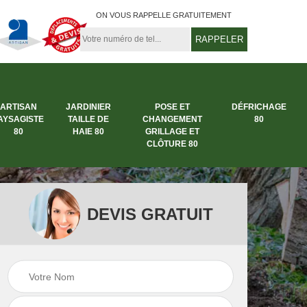
ON VOUS RAPPELLE GRATUITEMENT
ARTISAN
JARDINIER
POSE ET
DÉFRICHAGE
AYSAGISTE
TAILLE DE
CHANGEMENT
80
80
HAIE 80
GRILLAGE ET
CLÔTURE 80
DEVIS GRATUIT
rbre
Entreprise abattage
Entreprise de
arbre 80
jardinage 80